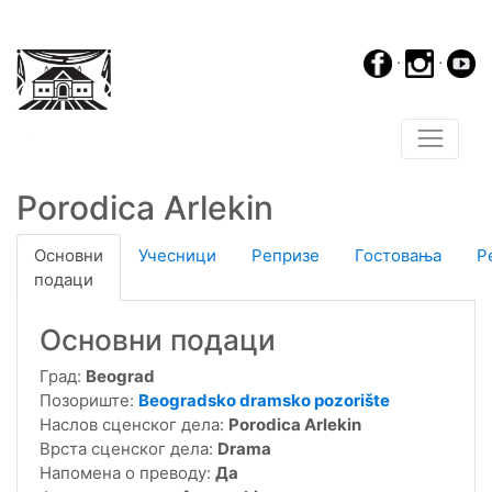
·
·
Porodica Arlekin
Основни
Учесници
Репризе
Гостовања
Р
подаци
Основни подаци
Град:
Beograd
Позориште:
Beogradsko dramsko pozorište
Наслов сценског дела:
Porodica Arlekin
Врста сценског дела:
Drama
Напомена о преводу:
Да