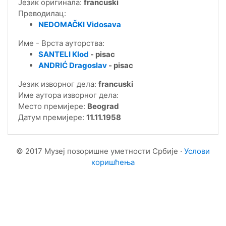
Језик оригинала:
francuski
Преводилац:
NEDOMAČKI Vidosava
Име - Врста ауторства:
SANTELI Klod
- pisac
ANDRIĆ Dragoslav
- pisac
Језик изворног дела:
francuski
Име аутора изворног дела:
Место премијере:
Beograd
Датум премијере:
11.11.1958
© 2017 Музеј позоришне уметности Србије ·
Услови
коришћења