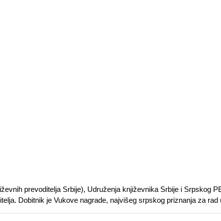
ževnih prevoditelja Srbije), Udruženja književnika Srbije i Srpskog PE
telja. Dobitnik je Vukove nagrade, najvišeg srpskog priznanja za rad u 