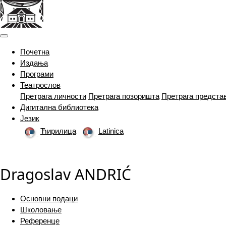
(current)
Почетна
Издања
Програми
Театрослов
Претрага личности
Претрага позоришта
Претрага предста
Дигитална библиотека
Језик
Ћирилица
Latinica
Dragoslav ANDRIĆ
Основни подаци
Школовање
Референце