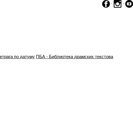
·
·
етрага по датуму
ПБА - Библиотека драмских текстова