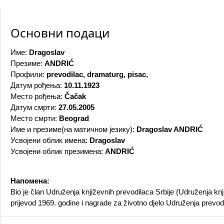
Основни подаци
Име:
Dragoslav
Презиме:
ANDRIĆ
Профили:
prevodilac, dramaturg, pisac,
Датум рођења:
10.11.1923
Место рођења:
Čačak
Датум смрти:
27.05.2005
Место смрти:
Beograd
Име и презиме(на матичном језику):
Dragoslav ANDRIĆ
Усвојени облик имена:
Dragoslav
Усвојени облик презимена:
ANDRIĆ
Напомена:
Bio je član Udruženja književnih prevodilaca Srbije (Udruženja knji
prijevod 1969. godine i nagrade za životno djelo Udruženja prevodi