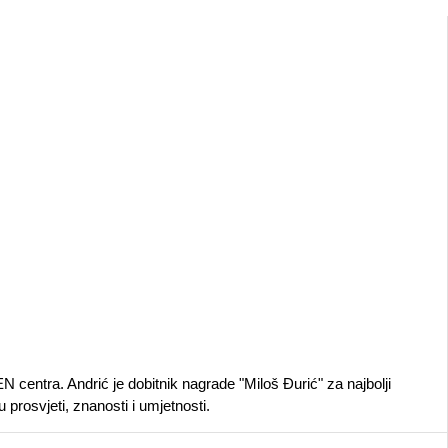
N centra. Andrić je dobitnik nagrade "Miloš Đurić" za najbolji
prosvjeti, znanosti i umjetnosti.