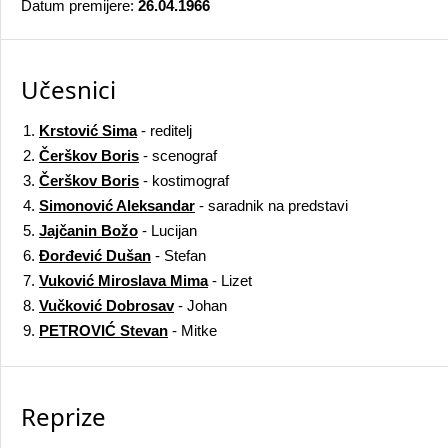
Datum premijere:
26.04.1966
Učesnici
1.
Krstović Sima
- reditelj
2.
Čerškov Boris
- scenograf
3.
Čerškov Boris
- kostimograf
4.
Simonović Aleksandar
- saradnik na predstavi
5.
Jajčanin Božo
- Lucijan
6.
Đorđević Dušan
- Stefan
7.
Vuković Miroslava Mima
- Lizet
8.
Vučković Dobrosav
- Johan
9.
PETROVIĆ Stevan
- Mitke
Reprize