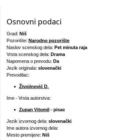
Osnovni podaci
Grad:
Niš
Pozorište:
Narodno pozorište
Naslov scenskog dela:
Pet minuta raja
Vrsta scenskog dela:
Drama
Napomena o prevodu:
Da
Jezik originala:
slovenački
Prevodilac:
Živojinović D.
Ime - Vrsta autorstva:
Zupan Vitomil
- pisac
Jezik izvornog dela:
slovenački
Ime autora izvornog dela:
Mesto premijere:
Niš