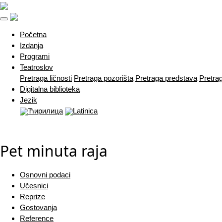
(current)
Početna
Izdanja
Programi
Teatroslov
Pretraga ličnosti
Pretraga pozorišta
Pretraga predstava
Pretra
Digitalna biblioteka
Jezik
Ћирилица
Latinica
Pet minuta raja
Osnovni podaci
Učesnici
Reprize
Gostovanja
Reference