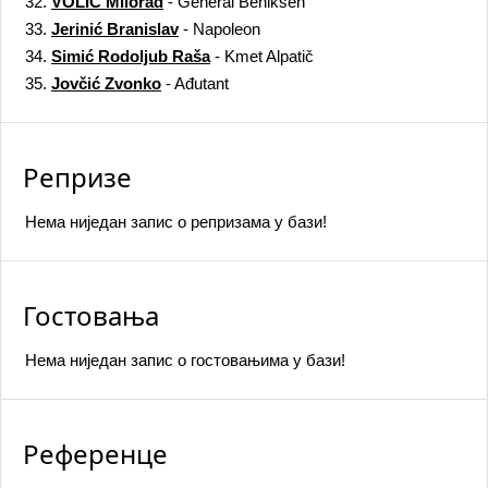
32.
VOLIĆ Milorad
- General Beniksen
33.
Jerinić Branislav
- Napoleon
34.
Simić Rodoljub Raša
- Kmet Alpatič
35.
Jovčić Zvonko
- Ađutant
Репризе
Нема ниједан запис o репризама у бази!
Гостовања
Нема ниједан запис o гостовањима у бази!
Референце