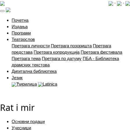
·
·
(current)
Почетна
Издања
Програми
Театрослов
Претрага личности
Претрага позоришта
Претрага
представа
Претрага копродукција
Претрага фестивала
Претрага тема
Претрага по датуму
ПБА - Библиотека
драмских текстова
Дигитална библиотека
Језик
Ћирилица
Latinica
Rat i mir
Основни подаци
Учесници