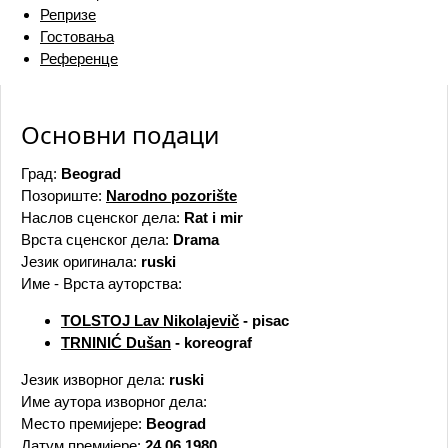
Репризе
Гостовања
Референце
Основни подаци
Град:
Beograd
Позориште:
Narodno pozorište
Наслов сценског дела:
Rat i mir
Врста сценског дела:
Drama
Језик оригинала:
ruski
Име - Врста ауторства:
TOLSTOJ Lav Nikolajevič
- pisac
TRNINIĆ Dušan
- koreograf
Језик изворног дела:
ruski
Име аутора изворног дела:
Место премијере:
Beograd
Датум премијере:
24.06.1980