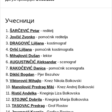
Учесници
1.
ŠARČEVIĆ Petar
- reditelj
2.
Jovčić Zvonko
- pomoćnik reditelja
3.
DRAGOVIĆ Ljiljana
- kostimograf
4.
Orlić Ljiljana
- pomoćnik kostimografa
5.
Mihajlović Dušan
- lektor
6.
AUGUSTINČIĆ Aleksandar
- scenograf
7.
RAKOČEVIĆ Danica
- pomoćnik scenografa
8.
Diklić Bogdan
- Pjer Bezuhov
9.
Viktorović Mihajlo
- Knez Nikola Bolkovski
10.
Manojlović Predrag Miki
- Knez Andrej Bolkovski
11.
Ristić Anđelka
- Kneginja Liza Bolkovska
12.
STOJNIĆ Dobrila
- Kneginja Marija Bolkovska
13.
TASOVAC Predrag
- Grof Rostov
14.
Jovanović Ksenija
- Grofica Rostova