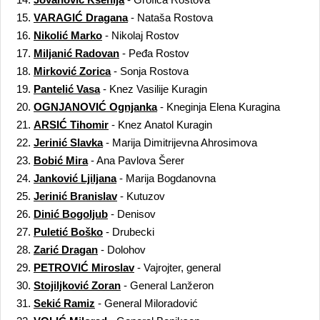
15.
VARAGIĆ Dragana
- Nataša Rostova
16.
Nikolić Marko
- Nikolaj Rostov
17.
Miljanić Radovan
- Peđa Rostov
18.
Mirković Zorica
- Sonja Rostova
19.
Pantelić Vasa
- Knez Vasilije Kuragin
20.
OGNJANOVIĆ Ognjanka
- Kneginja Elena Kuragina
21.
ARSIĆ Tihomir
- Knez Anatol Kuragin
22.
Jerinić Slavka
- Marija Dimitrijevna Ahrosimova
23.
Bobić Mira
- Ana Pavlova Šerer
24.
Janković Ljiljana
- Marija Bogdanovna
25.
Jerinić Branislav
- Kutuzov
26.
Dinić Bogoljub
- Denisov
27.
Puletić Boško
- Drubecki
28.
Zarić Dragan
- Dolohov
29.
PETROVIĆ Miroslav
- Vajrojter, general
30.
Stojiljković Zoran
- General Lanžeron
31.
Sekić Ramiz
- General Miloradović