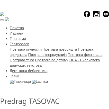
·
·
(current)
Почетна
Издања
Програми
Театрослов
Претрага личности
Претрага позоришта
Претрага
представа
Претрага копродукција
Претрага фестивала
Претрага тема
Претрага по датуму
ПБА - Библиотека
драмских текстова
Дигитална библиотека
Језик
Ћирилица
Latinica
Predrag TASOVAC