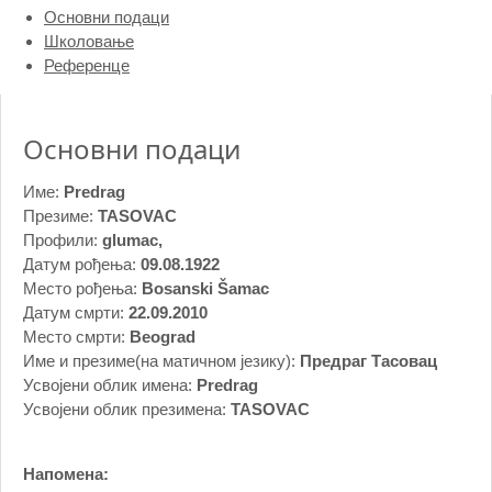
Основни подаци
Школовање
Референце
Основни подаци
Име:
Predrag
Презиме:
TASOVAC
Профили:
glumac,
Датум рођења:
09.08.1922
Место рођења:
Bosanski Šamac
Датум смрти:
22.09.2010
Место смрти:
Beograd
Име и презиме(на матичном језику):
Предраг Тасовац
Усвојени облик имена:
Predrag
Усвојени облик презимена:
TASOVAC
Напомена: