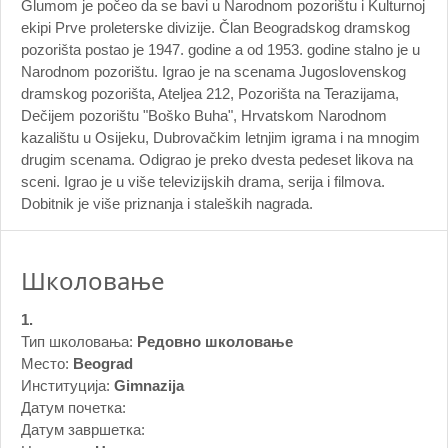
Glumom je počeo da se bavi u Narodnom pozorištu i Kulturnoj
ekipi Prve proleterske divizije. Član Beogradskog dramskog
pozorišta postao je 1947. godine a od 1953. godine stalno je u
Narodnom pozorištu. Igrao je na scenama Jugoslovenskog
dramskog pozorišta, Ateljea 212, Pozorišta na Terazijama,
Dečijem pozorištu "Boško Buha", Hrvatskom Narodnom
kazalištu u Osijeku, Dubrovačkim letnjim igrama i na mnogim
drugim scenama. Odigrao je preko dvesta pedeset likova na
sceni. Igrao je u više televizijskih drama, serija i filmova.
Dobitnik je više priznanja i staleških nagrada.
Школовање
1.
Тип школовања:
Редовно школовање
Место:
Beograd
Институција:
Gimnazija
Датум почетка:
Датум завршетка: