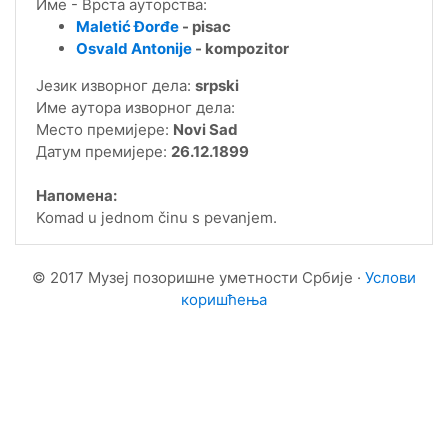
Име - Врста ауторства:
Maletić Đorđe
- pisac
Osvald Antonije
- kompozitor
Језик изворног дела:
srpski
Име аутора изворног дела:
Место премијере:
Novi Sad
Датум премијере:
26.12.1899
Напомена:
Komad u jednom činu s pevanjem.
© 2017 Музеј позоришне уметности Србије ·
Услови
коришћења