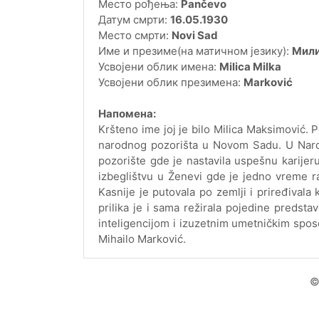
Место рођења:
Pančevo
Датум смрти:
16.05.1930
Место смрти:
Novi Sad
Име и презиме(на матичном језику):
Мили
Усвојени облик имена:
Milica Milka
Усвојени облик презимена:
Marković
Напомена:
Kršteno ime joj je bilo Milica Maksimović. 
narodnog pozorišta u Novom Sadu. U Naro
pozorište gde je nastavila uspešnu karijeru
izbeglištvu u Ženevi gde je jedno vreme r
Kasnije je putovala po zemlji i priređival
prilika je i sama režirala pojedine predst
inteligencijom i izuzetnim umetničkim spos
Mihailo Marković.
©