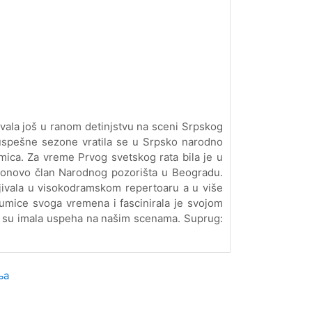
ivala još u ranom detinjstvu na sceni Srpskog
uspešne sezone vratila se u Srpsko narodno
umica. Za vreme Prvog svetskog rata bila je u
 ponovo član Narodnog pozorišta u Beogradu.
ljivala u visokodramskom repertoaru a u više
glumice svoga vremena i fascinirala je svojom
ja su imala uspeha na našim scenama. Suprug:
ња