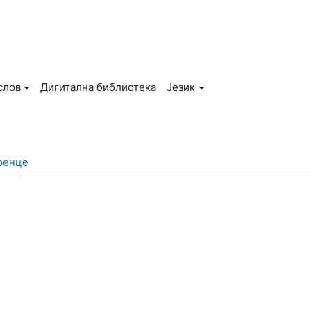
слов
Дигитална библиотека
Језик
ренце