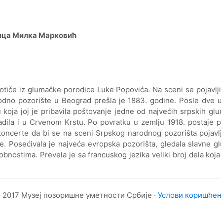
ца Милка Марковић
Potiče iz glumačke porodice Luke Popovića. Na sceni se pojavlj
dno pozorište u Beograd prešla je 1883. godine. Posle dve 
 koja joj je pribavila poštovanje jedne od najvećih srpskih gl
adila i u Crvenom Krstu. Po povratku u zemlju 1918. postaje
a koncerte da bi se na sceni Srpskog narodnog pozorišta pojav
ave. Posećivala je najveća evropska pozorišta, gledala slavne 
obnostima. Prevela je sa francuskog jezika veliki broj dela ko
 2017 Музеј позоришне уметности Србије ·
Услови коришће