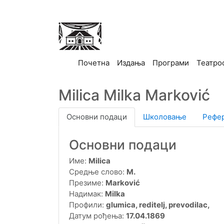
(current)
Почетна
Издања
Програми
Театро
Milica Milka Marković
Основни подаци
Школовање
Рефе
Основни подаци
Име:
Milica
Средње слово:
M.
Презиме:
Marković
Надимак:
Milka
Профили:
glumica, reditelj, prevodilac,
Датум рођења:
17.04.1869