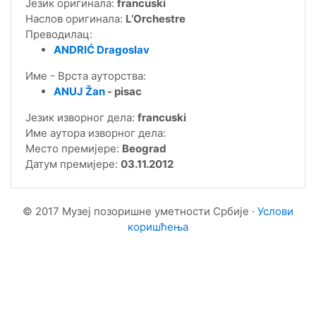
Језик оригинала:
francuski
Наслов оригинала:
L’Orchestre
Преводилац:
ANDRIĆ Dragoslav
Име - Врста ауторства:
ANUJ Žan
- pisac
Језик изворног дела:
francuski
Име аутора изворног дела:
Место премијере:
Beograd
Датум премијере:
03.11.2012
© 2017 Музеј позоришне уметности Србије ·
Услови
коришћења