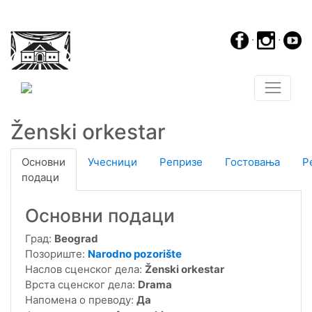
·
·
Ženski orkestar
Основни
Учесници
Репризе
Гостовања
Р
подаци
Основни подаци
Град:
Beograd
Позориште:
Narodno pozorište
Наслов сценског дела:
Ženski orkestar
Врста сценског дела:
Drama
Напомена о преводу:
Да