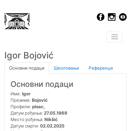
·
·
Igor Bojović
Основни подаци
Школовање
Референце
Основни подаци
Име:
Igor
Презиме:
Bojović
Профили:
pisac,
Датум рођења:
27.05.1969
Место рођења:
Nikšić
Датум смрти:
02.02.2025