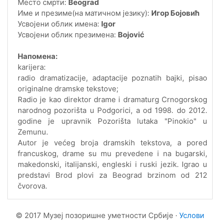
Место смрти:
Beograd
Име и презиме(на матичном језику):
Игор Бојовић
Усвојени облик имена:
Igor
Усвојени облик презимена:
Bojović
Напомена:
karijera:
radio dramatizacije, adaptacije poznatih bajki, pisao
originalne dramske tekstove;
Radio je kao direktor drame i dramaturg Crnogorskog
narodnog pozorišta u Podgorici, a od 1998. do 2012.
godine je upravnik Pozorišta lutaka "Pinokio" u
Zemunu.
Autor je većeg broja dramskih tekstova, a pored
francuskog, drame su mu prevedene i na bugarski,
makedonski, italijanski, engleski i ruski jezik. Igrao u
predstavi Brod plovi za Beograd brzinom od 212
čvorova.
© 2017 Музеј позоришне уметности Србије ·
Услови