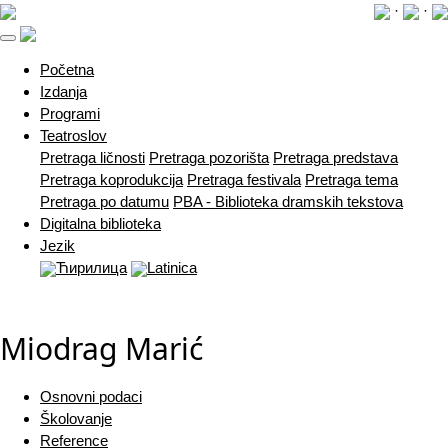
·
·
(current)
Početna
Izdanja
Programi
Teatroslov
Pretraga ličnosti
Pretraga pozorišta
Pretraga predstava
Pretraga koprodukcija
Pretraga festivala
Pretraga tema
Pretraga po datumu
PBA - Biblioteka dramskih tekstova
Digitalna biblioteka
Jezik
Ћирилица
Latinica
Miodrag Marić
Osnovni podaci
Školovanje
Reference