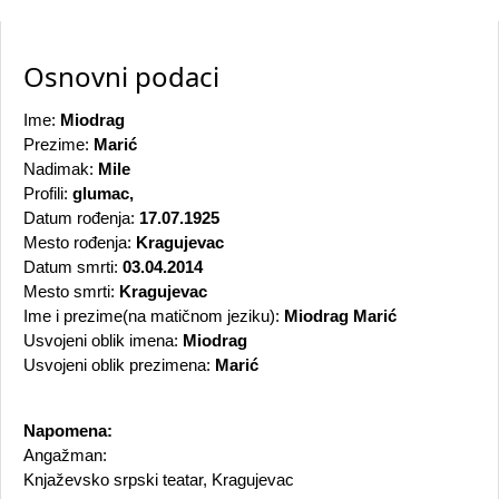
Osnovni podaci
Ime:
Miodrag
Prezime:
Marić
Nadimak:
Mile
Profili:
glumac,
Datum rođenja:
17.07.1925
Mesto rođenja:
Kragujevac
Datum smrti:
03.04.2014
Mesto smrti:
Kragujevac
Ime i prezime(na matičnom jeziku):
Miodrag Marić
Usvojeni oblik imena:
Miodrag
Usvojeni oblik prezimena:
Marić
Napomena:
Angažman:
Knjaževsko srpski teatar, Kragujevac