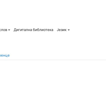
слов
Дигитална библиотека
Језик
ренце