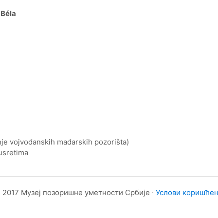
 Béla
nje vojvođanskih mađarskih pozorišta)
usretima
 2017 Музеј позоришне уметности Србије ·
Услови коришће