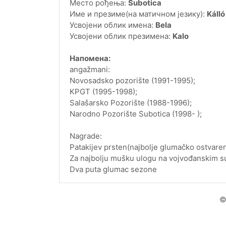
Место рођења:
Subotica
Име и презиме(на матичном језику):
Kálló
Усвојени облик имена:
Bela
Усвојени облик презимена:
Kalo
Напомена:
angažmani:
Novosadsko pozorište (1991-1995);
KPGT (1995-1998);
Salašarsko Pozorište (1988-1996);
Narodno Pozorište Subotica (1998- );
Nagrade:
Patakijev prsten(najbolje glumačko ostvare
Za najbolju mušku ulogu na vojvođanskim s
Dva puta glumac sezone
©