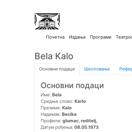
(current)
Почетна
Издања
Програми
Театро
Bela Kalo
Основни подаци
Школовање
Рефе
Основни подаци
Име:
Bela
Средње слово:
Karlo
Презиме:
Kalo
Надимак:
Becika
Профили:
glumac, reditelj,
Датум рођења:
08.05.1973