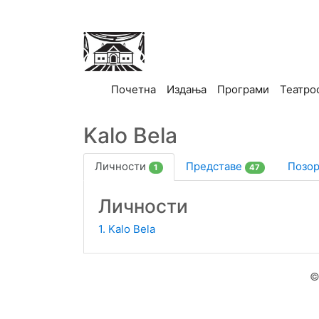
(current)
Почетна
Издања
Програми
Театро
Kalo Bela
Личности
Представе
Позо
1
47
Личности
1. Kalo Bela
©