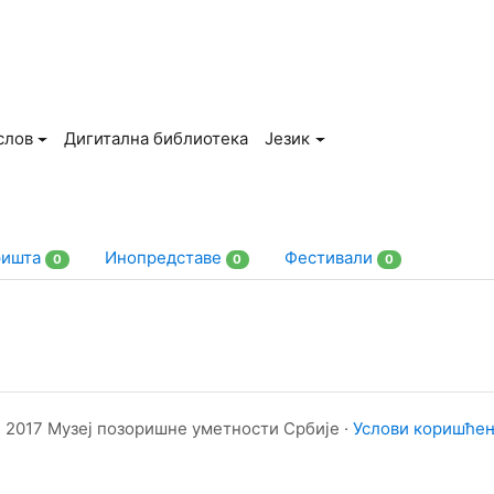
слов
Дигитална библиотека
Језик
ришта
Инопредставе
Фестивали
0
0
0
 2017 Музеј позоришне уметности Србије ·
Услови коришће