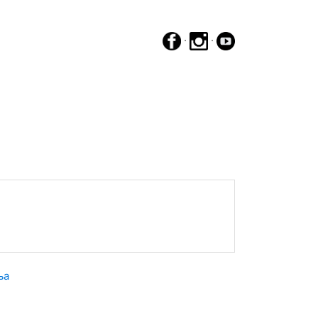
·
·
ња