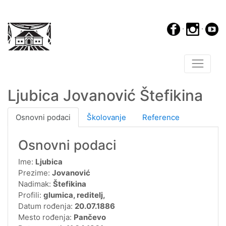
·
·
Ljubica Jovanović Štefikina
Osnovni podaci
Školovanje
Reference
Osnovni podaci
Ime:
Ljubica
Prezime:
Jovanović
Nadimak:
Štefikina
Profili:
glumica, reditelj,
Datum rođenja:
20.07.1886
Mesto rođenja:
Pančevo