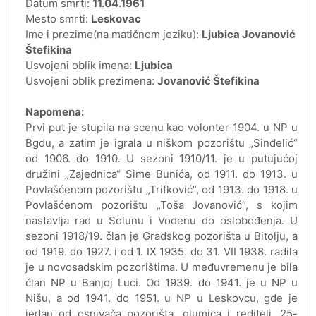
Datum smrti:
11.04.1961
Mesto smrti:
Leskovac
Ime i prezime(na matičnom jeziku):
Ljubica Jovanović
Štefikina
Usvojeni oblik imena:
Ljubica
Usvojeni oblik prezimena:
Jovanović Štefikina
Napomena:
Prvi put je stupila na scenu kao volonter 1904. u NP u
Bgdu, a zatim je igrala u niškom pozorištu „Sinđelić“
od 1906. do 1910. U sezoni 1910/11. je u putujućoj
družini „Zajednica“ Sime Bunića, od 1911. do 1913. u
Povlašćenom pozorištu „Trifković“, od 1913. do 1918. u
Povlašćenom pozorištu „Toša Jovanović“, s kojim
nastavlja rad u Solunu i Vodenu do oslobođenja. U
sezoni 1918/19. član je Gradskog pozorišta u Bitolju, a
od 1919. do 1927. i od 1. IX 1935. do 31. VII 1938. radila
je u novosadskim pozorištima. U međuvremenu je bila
član NP u Banjoj Luci. Od 1939. do 1941. je u NP u
Nišu, a od 1941. do 1951. u NP u Leskovcu, gde je
jedan od osnivača pozorišta, glumica i reditelj. 25-