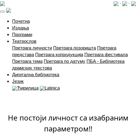
·
·
(current)
Почетна
Издања
Програми
Театрослов
Претрага личности
Претрага позоришта
Претрага
представа
Претрага копродукција
Претрага фестивала
Претрага тема
Претрага по датуму
ПБА - Библиотека
драмских текстова
Дигитална библиотека
Језик
Ћирилица
Latinica
Не постоји личност са изабраним
параметром!!