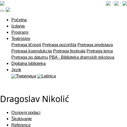
·
·
(current)
Početna
Izdanja
Programi
Teatroslov
Pretraga ličnosti
Pretraga pozorišta
Pretraga predstava
Pretraga koprodukcija
Pretraga festivala
Pretraga tema
Pretraga po datumu
PBA - Biblioteka dramskih tekstova
Digitalna biblioteka
Jezik
Ћирилица
Latinica
Dragoslav Nikolić
Osnovni podaci
Školovanje
Reference