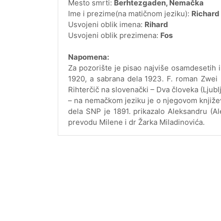
Mesto smrti:
Berhtezgaden, Nemačka
Ime i prezime(na matičnom jeziku):
Richard
Usvojeni oblik imena:
Rihard
Usvojeni oblik prezimena:
Fos
Napomena:
Za pozorište je pisao najviše osamdesetih 
1920, a sabrana dela 1923. F. roman Zwei 
Rihterčič na slovenački – Dva človeka (Ljub
– na nemačkom jeziku je o njegovom književ
dela SNP je 1891. prikazalo Aleksandru (Al
prevodu Milene i dr Žarka Miladinovića.