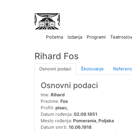
(current)
Početna
Izdanja
Programi
Teatroslo
Rihard Fos
Osnovni podaci
Školovanje
Referen
Osnovni podaci
Ime:
Rihard
Prezime:
Fos
Profili:
pisac,
Datum rođenja:
02.09.1851
Mesto rođenja:
Pomerania, Poljska
Datum smrti:
10.06.1918