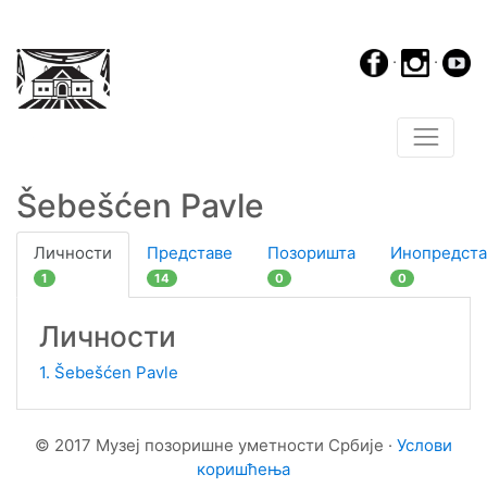
·
·
Šebešćen Pavle
Личности
Представе
Позоришта
Инопредста
1
14
0
0
Личности
1. Šebešćen Pavle
© 2017 Музеј позоришне уметности Србије ·
Услови
коришћења