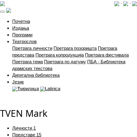
·
·
(current)
Почетна
Издања
Програми
Театрослов
Претрага личности
Претрага позоришта
Претрага
представа
Претрага копродукција
Претрага фестивала
Претрага тема
Претрага по датуму
ПБА - Библиотека
драмских текстова
Дигитална библиотека
Језик
Ћирилица
Latinica
TVEN Mark
Личности
1
Представе
15