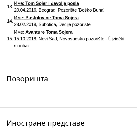
Име:
Tom Sojer i đavolja posla
13.
20.04.2016, Beograd, Pozorište 'Boško Buha'
Име:
Pustolovine Toma Sojera
14.
28.02.2018, Subotica, Dečije pozorište
Име:
Avanture Toma Sojera
15.
15.10.2018, Novi Sad, Novosadsko pozorište - Újvidéki
színház
Позоришта
Иностране представе