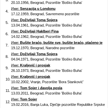
20.10.1956, Beograd, Pozorište 'Boško Buha'
Име:
Senzacija u Londonu
4.
17.12.1959, Beograd, Savremeno pozorište
Име:
Doživljaji Toma Sojera
5.
13.04.1961, Beograd, Pozorište 'Boško Buha'
Име:
Doživljaji Haklberi Fina
6.
14.02.1962, Beograd, Pozorište 'Boško Buha'
Име:
Bušite braćo, bušite sve, bušite braćo, plaćeno je
7.
19.12.1970, Beograd, Narodno pozorište
Име:
Doživljaji Toma Sojera
8.
04.04.1971, Beograd, Pozorište 'Boško Buha'
Име:
Kraljević i prosjak
9.
26.10.1973, Beograd, Pozorište 'Boško Buha'
Име:
Kraljević i prosjak
10.
10.02.2002, Vranje, Pozorište 'Bora Stanković'
Име:
Tom Sojer i đavolja posla
11.
13.03.2011, Beograd, Pozorište 'Boško Buha'
Име:
Tom Sojer
12.
19.02.2016, Banja Luka, Dječije pozorište Republike Srpske