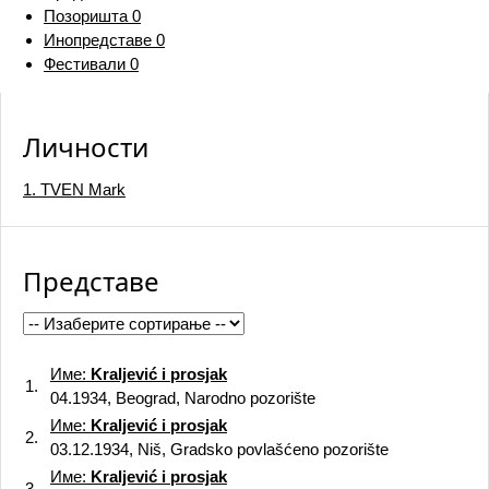
Позоришта
0
Инопредставе
0
Фестивали
0
Личности
1. TVEN Mark
Представе
Име:
Kraljević i prosjak
1.
04.1934, Beograd, Narodno pozorište
Име:
Kraljević i prosjak
2.
03.12.1934, Niš, Gradsko povlašćeno pozorište
Име:
Kraljević i prosjak
3.