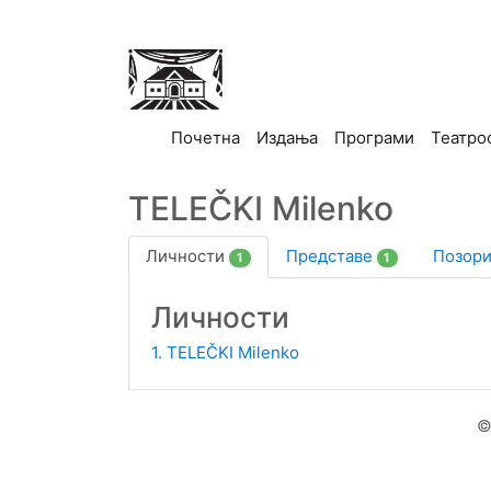
(current)
Почетна
Издања
Програми
Театро
TELEČKI Milenko
Личности
Представе
Позор
1
1
Личности
1. TELEČKI Milenko
©