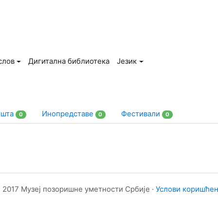
слов
Дигитална библиотека
Језик
ишта
Инопредставе
Фестивали
0
0
0
 2017 Музеј позоришне уметности Србије ·
Услови коришће