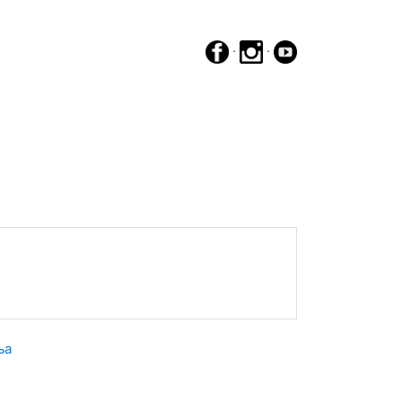
·
·
ња