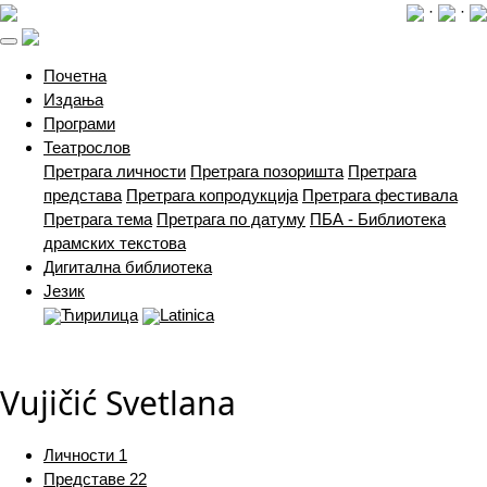
·
·
(current)
Почетна
Издања
Програми
Театрослов
Претрага личности
Претрага позоришта
Претрага
представа
Претрага копродукција
Претрага фестивала
Претрага тема
Претрага по датуму
ПБА - Библиотека
драмских текстова
Дигитална библиотека
Језик
Ћирилица
Latinica
Vujičić Svetlana
Личности
1
Представе
22