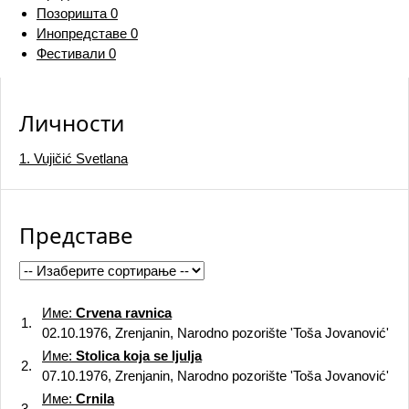
Позоришта
0
Инопредставе
0
Фестивали
0
Личности
1. Vujičić Svetlana
Представе
Име:
Crvena ravnica
1.
02.10.1976, Zrenjanin, Narodno pozorište 'Toša Jovanović'
Име:
Stolica koja se ljulja
2.
07.10.1976, Zrenjanin, Narodno pozorište 'Toša Jovanović'
Име:
Crnila
3.