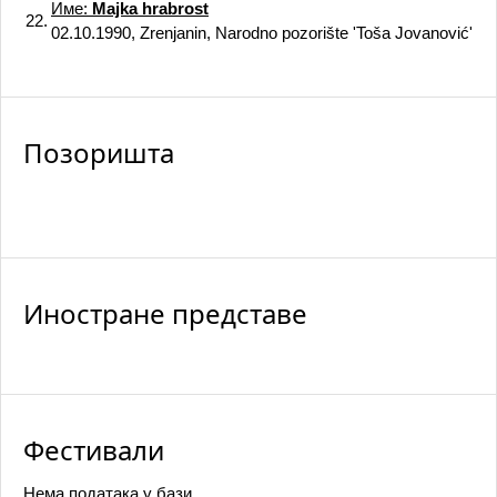
Име:
Majka hrabrost
22.
02.10.1990, Zrenjanin, Narodno pozorište 'Toša Jovanović'
Позоришта
Иностране представе
Фестивали
Нема података у бази.