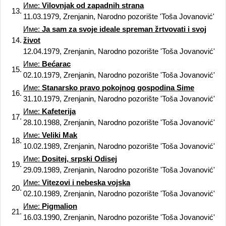
Име:
Vilovnjak od zapadnih strana
13.
11.03.1979, Zrenjanin, Narodno pozorište 'Toša Jovanović'
Име:
Ja sam za svoje ideale spreman žrtvovati i svoj
14.
život
12.04.1979, Zrenjanin, Narodno pozorište 'Toša Jovanović'
Име:
Bećarac
15.
02.10.1979, Zrenjanin, Narodno pozorište 'Toša Jovanović'
Име:
Stanarsko pravo pokojnog gospodina Sime
16.
31.10.1979, Zrenjanin, Narodno pozorište 'Toša Jovanović'
Име:
Kafeterija
17.
28.10.1988, Zrenjanin, Narodno pozorište 'Toša Jovanović'
Име:
Veliki Mak
18.
10.02.1989, Zrenjanin, Narodno pozorište 'Toša Jovanović'
Име:
Dositej, srpski Odisej
19.
29.09.1989, Zrenjanin, Narodno pozorište 'Toša Jovanović'
Име:
Vitezovi i nebeska vojska
20.
02.10.1989, Zrenjanin, Narodno pozorište 'Toša Jovanović'
Име:
Pigmalion
21.
16.03.1990, Zrenjanin, Narodno pozorište 'Toša Jovanović'