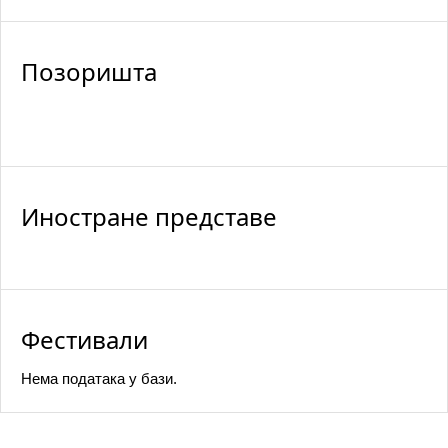
Позоришта
Иностране представе
Фестивали
Нема података у бази.