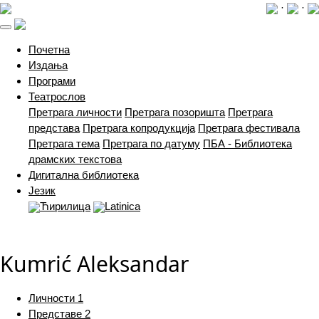
·
·
(current)
Почетна
Издања
Програми
Театрослов
Претрага личности
Претрага позоришта
Претрага
представа
Претрага копродукција
Претрага фестивала
Претрага тема
Претрага по датуму
ПБА - Библиотека
драмских текстова
Дигитална библиотека
Језик
Ћирилица
Latinica
Kumrić Aleksandar
Личности
1
Представе
2