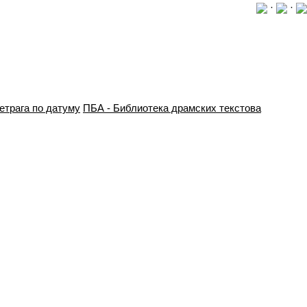
·
·
етрага по датуму
ПБА - Библиотека драмских текстова