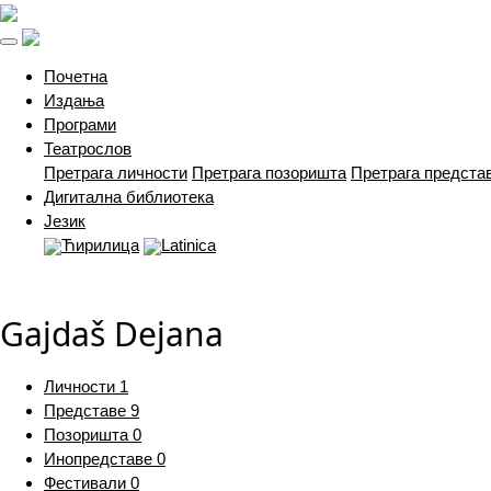
(current)
Почетна
Издања
Програми
Театрослов
Претрага личности
Претрага позоришта
Претрага предста
Дигитална библиотека
Језик
Ћирилица
Latinica
Gajdaš Dejana
Личности
1
Представе
9
Позоришта
0
Инопредставе
0
Фестивали
0