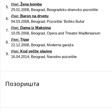
Име:
Žena bomba
5.
29.01.2008, Beograd, Beogradsko dramsko pozorište
Име:
Baron na drvetu
6.
04.03.2008, Beograd, Pozorište 'Boško Buha'
Име:
Dama iz Maksima
7.
10.05.2008, Beograd, Opera and Theatre Madlenianum
Име:
Tigar
8.
22.12.2008, Beograd, Moderna garaža
Име:
Kod večite slavine
9.
16.04.2014, Beograd, Narodno pozorište
Позоришта