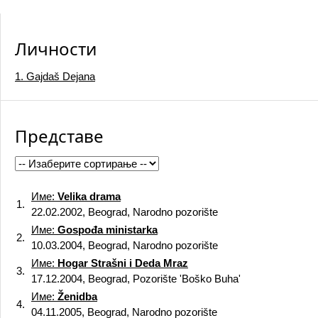
Личности
1. Gajdaš Dejana
Представе
Име:
Velika drama
1.
22.02.2002, Beograd, Narodno pozorište
Име:
Gospođa ministarka
2.
10.03.2004, Beograd, Narodno pozorište
Име:
Hogar Strašni i Deda Mraz
3.
17.12.2004, Beograd, Pozorište 'Boško Buha'
Име:
Ženidba
4.
04.11.2005, Beograd, Narodno pozorište