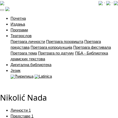
·
·
(current)
Почетна
Издања
Програми
Театрослов
Претрага личности
Претрага позоришта
Претрага
представа
Претрага копродукција
Претрага фестивала
Претрага тема
Претрага по датуму
ПБА - Библиотека
драмских текстова
Дигитална библиотека
Језик
Ћирилица
Latinica
Nikolić Nada
Личности
1
Представе
1