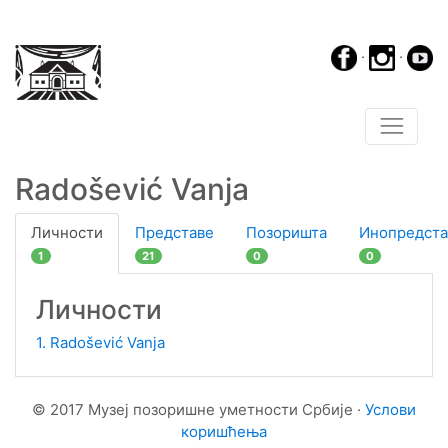
·
·
Radošević Vanja
Личности
Представе
Позоришта
Инопредста
1
21
0
0
Личности
1. Radošević Vanja
© 2017 Музеј позоришне уметности Србије ·
Услови
коришћења