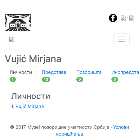
·
·
Vujić Mirjana
Личности
Представе
Позоришта
Инопредста
1
13
0
0
Личности
1. Vujić Mirjana
© 2017 Музеј позоришне уметности Србије ·
Услови
коришћења