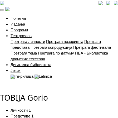
·
·
(current)
Почетна
Издања
Програми
Театрослов
Претрага личности
Претрага позоришта
Претрага
представа
Претрага копродукција
Претрага фестивала
Претрага тема
Претрага по датуму
ПБА - Библиотека
драмских текстова
Дигитална библиотека
Језик
Ћирилица
Latinica
TOBIJA Gorio
Личности
1
Представе
1