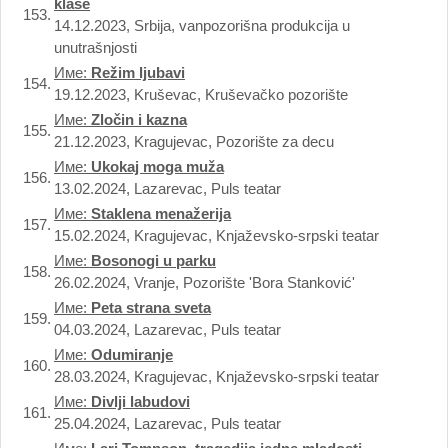
klase
153.
14.12.2023, Srbija, vanpozorišna produkcija u
unutrašnjosti
Име:
Režim ljubavi
154.
19.12.2023, Kruševac, Kruševačko pozorište
Име:
Zločin i kazna
155.
21.12.2023, Kragujevac, Pozorište za decu
Име:
Ukokaj moga muža
156.
13.02.2024, Lazarevac, Puls teatar
Име:
Staklena menažerija
157.
15.02.2024, Kragujevac, Knjaževsko-srpski teatar
Име:
Bosonogi u parku
158.
26.02.2024, Vranje, Pozorište 'Bora Stanković'
Име:
Peta strana sveta
159.
04.03.2024, Lazarevac, Puls teatar
Име:
Odumiranje
160.
28.03.2024, Kragujevac, Knjaževsko-srpski teatar
Име:
Divlji labudovi
161.
25.04.2024, Lazarevac, Puls teatar