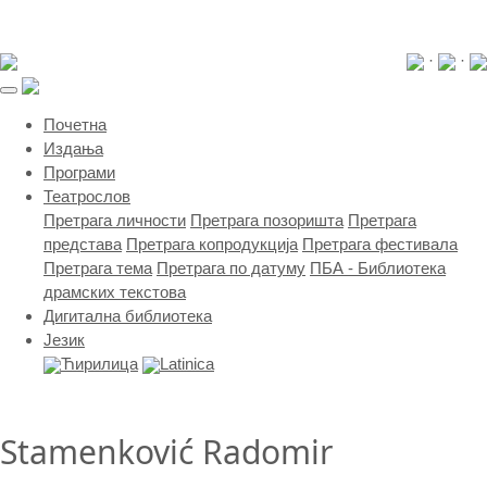
·
·
(current)
Почетна
Издања
Програми
Театрослов
Претрага личности
Претрага позоришта
Претрага
представа
Претрага копродукција
Претрага фестивала
Претрага тема
Претрага по датуму
ПБА - Библиотека
драмских текстова
Дигитална библиотека
Језик
Ћирилица
Latinica
Stamenković Radomir