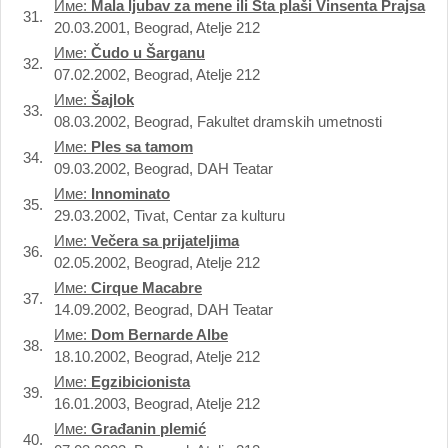
Име:
Mala ljubav za mene ili Šta plaši Vinsenta Prajsa
31.
20.03.2001, Beograd, Atelje 212
Име:
Čudo u Šarganu
32.
07.02.2002, Beograd, Atelje 212
Име:
Šajlok
33.
08.03.2002, Beograd, Fakultet dramskih umetnosti
Име:
Ples sa tamom
34.
09.03.2002, Beograd, DAH Teatar
Име:
Innominato
35.
29.03.2002, Tivat, Centar za kulturu
Име:
Večera sa prijateljima
36.
02.05.2002, Beograd, Atelje 212
Име:
Cirque Macabre
37.
14.09.2002, Beograd, DAH Teatar
Име:
Dom Bernarde Albe
38.
18.10.2002, Beograd, Atelje 212
Име:
Egzibicionista
39.
16.01.2003, Beograd, Atelje 212
Име:
Građanin plemić
40.