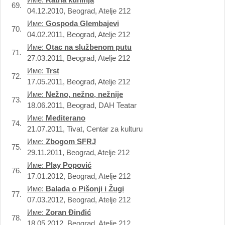
69.
04.12.2010, Beograd, Atelje 212
Име:
Gospoda Glembajevi
70.
04.02.2011, Beograd, Atelje 212
Име:
Otac na službenom putu
71.
27.03.2011, Beograd, Atelje 212
Име:
Trst
72.
17.05.2011, Beograd, Atelje 212
Име:
Nežno, nežno, nežnije
73.
18.06.2011, Beograd, DAH Teatar
Име:
Mediterano
74.
21.07.2011, Tivat, Centar za kulturu
Име:
Zbogom SFRJ
75.
29.11.2011, Beograd, Atelje 212
Име:
Play Popović
76.
17.01.2012, Beograd, Atelje 212
Име:
Balada o Pišonji i Žugi
77.
07.03.2012, Beograd, Atelje 212
Име:
Zoran Đinđić
78.
18.05.2012, Beograd, Atelje 212