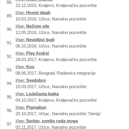
88.
22.12.2015, Kraljevo, Kraljevačko pozorište
Име:
Hromi ideali
89.
10.03.2016, Užice, Narodno pozorište
Име:
Nečiste sile
90.
12.05.2016, Užice, Narodno pozorište
Име:
Nevidljivi ljudi
91.
06.10.2016, Užice, Narodno pozorište
Име:
Play Andrić
92.
28.03.2017, Kraljevo, Kraljevačko pozorište
Име:
Kos
93.
08.06.2017, Beograd, Radionica integracije
Име:
Svedobro
94.
15.09.2017, Užice, Narodno pozorište
Име:
Ljubičasta bajka
95.
04.10.2017, Kraljevo, Kraljevačko pozorište
Име:
Pigmalion
96.
20.10.2017, Vršac, Narodno pozorište 'Sterija'
Име:
Serbio, zemljo roda moga
97.
02.11.2017, Užice, Narodno pozorište