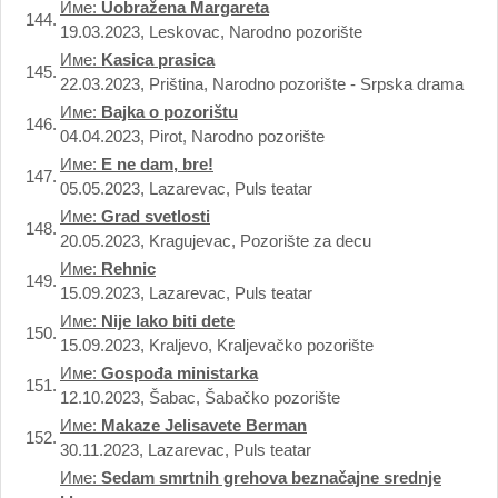
Име:
Uobražena Margareta
144.
19.03.2023, Leskovac, Narodno pozorište
Име:
Kasica prasica
145.
22.03.2023, Priština, Narodno pozorište - Srpska drama
Име:
Bajka o pozorištu
146.
04.04.2023, Pirot, Narodno pozorište
Име:
E ne dam, bre!
147.
05.05.2023, Lazarevac, Puls teatar
Име:
Grad svetlosti
148.
20.05.2023, Kragujevac, Pozorište za decu
Име:
Rehnic
149.
15.09.2023, Lazarevac, Puls teatar
Име:
Nije lako biti dete
150.
15.09.2023, Kraljevo, Kraljevačko pozorište
Име:
Gospođa ministarka
151.
12.10.2023, Šabac, Šabačko pozorište
Име:
Makaze Jelisavete Berman
152.
30.11.2023, Lazarevac, Puls teatar
Име:
Sedam smrtnih grehova beznačajne srednje