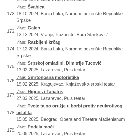
Име:
Švabica
172.
18.10.2024, Banja Luka, Narodno pozorište Republike
Srpske
Име:
Galeb
173.
12.12.2024, Vranje, Pozorište 'Bora Stanković'
Име:
Razbijeni krčag
174.
17.12.2024, Banja Luka, Narodno pozorište Republike
Srpske
Име:
Srpskoj omladini, Dimitrije Tucović
175.
13.02.2025, Lazarevac, Puls teatar
Име:
Smrtonosna motoristika
176.
19.02.2025, Kragujevac, Knjaževsko-srpski teatar
Име:
Hipnos i Tanatos
177.
27.03.2025, Lazarevac, Puls teatar
Име:
Tvoje tajno oružje u borbi protiv neukrotivog
178.
celulita
15.05.2025, Beograd, Opera and Theatre Madlenianum
Име:
Podela moći
179.
20.05.2025, Lazarevac, Puls teatar