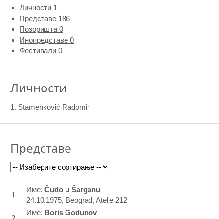
Личности
1
Представе
186
Позоришта
0
Инопредставе
0
Фестивали
0
Личности
1. Stamenković Radomir
Представе
Име:
Čudo u Šarganu
1.
24.10.1975, Beograd, Atelje 212
Име:
Boris Godunov
2.