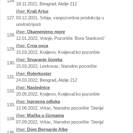
126.
18.11.2021, Beograd, Atelje 212
Име:
Kralj Artur
127.
03.12.2021, Srbija, vanpozorišna produkcija u
unutrašnjosti
Име:
Okamenjeno more
128.
12.01.2022, Vranje, Pozorište 'Bora Stanković'
Име:
Crna ovca
129.
15.03.2022, Kraljevo, Kraljevačko pozorište
Име:
Stvaranje čoveka
130.
15.03.2022, Leskovac, Narodno pozorište
Име:
Rolerkoster
131.
24.03.2022, Beograd, Atelje 212
Име:
Naslednice
132.
20.05.2022, Kraljevo, Kraljevačko pozorište
Име:
Ispravna odluka
133.
12.06.2022, Vršac, Narodno pozorište 'Sterija'
Име:
Mačka u čizmama
134.
07.09.2022, Vršac, Narodno pozorište 'Sterija'
Име:
Dom Bernarde Albe
135.