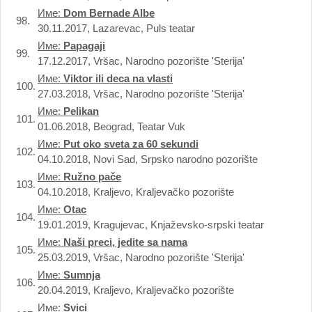
Име:
Dom Bernade Albe
98.
30.11.2017, Lazarevac, Puls teatar
Име:
Papagaji
99.
17.12.2017, Vršac, Narodno pozorište 'Sterija'
Име:
Viktor ili deca na vlasti
100.
27.03.2018, Vršac, Narodno pozorište 'Sterija'
Име:
Pelikan
101.
01.06.2018, Beograd, Teatar Vuk
Име:
Put oko sveta za 60 sekundi
102.
04.10.2018, Novi Sad, Srpsko narodno pozorište
Име:
Ružno pače
103.
04.10.2018, Kraljevo, Kraljevačko pozorište
Име:
Otac
104.
19.01.2019, Kragujevac, Knjaževsko-srpski teatar
Име:
Naši preci, jedite sa nama
105.
25.03.2019, Vršac, Narodno pozorište 'Sterija'
Име:
Sumnja
106.
20.04.2019, Kraljevo, Kraljevačko pozorište
Име:
Svici