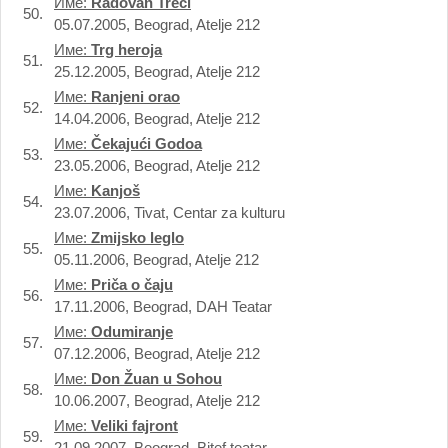
Име:
Radovan Treći
50.
05.07.2005, Beograd, Atelje 212
Име:
Trg heroja
51.
25.12.2005, Beograd, Atelje 212
Име:
Ranjeni orao
52.
14.04.2006, Beograd, Atelje 212
Име:
Čekajući Godoa
53.
23.05.2006, Beograd, Atelje 212
Име:
Kanjoš
54.
23.07.2006, Tivat, Centar za kulturu
Име:
Zmijsko leglo
55.
05.11.2006, Beograd, Atelje 212
Име:
Priča o čaju
56.
17.11.2006, Beograd, DAH Teatar
Име:
Odumiranje
57.
07.12.2006, Beograd, Atelje 212
Име:
Don Žuan u Sohou
58.
10.06.2007, Beograd, Atelje 212
Име:
Veliki fajront
59.
21.09.2007, Beograd, Bitef teatar