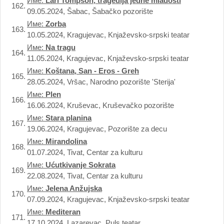
Име:
Lari Tompson, tragedija jedne mladosti
162.
09.05.2024, Šabac, Šabačko pozorište
Име:
Zorba
163.
10.05.2024, Kragujevac, Knjaževsko-srpski teatar
Име:
Na tragu
164.
11.05.2024, Kragujevac, Knjaževsko-srpski teatar
Име:
Koštana, San - Eros - Greh
165.
28.05.2024, Vršac, Narodno pozorište 'Sterija'
Име:
Plen
166.
16.06.2024, Kruševac, Kruševačko pozorište
Име:
Stara planina
167.
19.06.2024, Kragujevac, Pozorište za decu
Име:
Mirandolina
168.
01.07.2024, Tivat, Centar za kulturu
Име:
Ućutkivanje Sokrata
169.
22.08.2024, Tivat, Centar za kulturu
Име:
Jelena Anžujska
170.
07.09.2024, Kragujevac, Knjaževsko-srpski teatar
Име:
Mediteran
171.
17.10.2024, Lazarevac, Puls teatar