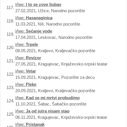
Име:
I to se zove ljubav
117.
27.02.2021, Užice, Narodno pozorište
Име:
Hasanaginica
118.
11.03.2021, Niš, Narodno pozorište
Име:
Sećanje vode
119.
17.04.2021, Leskovac, Narodno pozorište
Име:
Trpele
120.
08.05.2021, Kraljevo, Kraljevačko pozorište
Име:
Revizor
121.
27.05.2021, Kragujevac, Knjaževsko-srpski teatar
Име:
Vetar
122.
15.09.2021, Kragujevac, Pozorište za decu
Име:
Fleke
123.
20.09.2021, Kraljevo, Kraljevačko pozorište
Име:
Kad se mi mrtvi probudimo
124.
11.10.2021, Šabac, Šabačko pozorište
Име:
Ja od jutra nisam stao
125.
06.11.2021, Kragujevac, Knjaževsko-srpski teatar
Име:
Pristanak