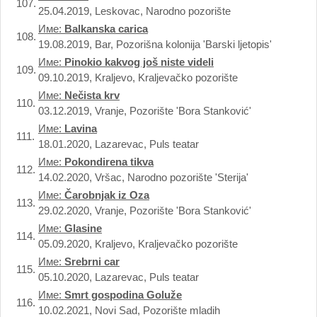
107.
25.04.2019, Leskovac, Narodno pozorište
Име:
Balkanska carica
108.
19.08.2019, Bar, Pozorišna kolonija 'Barski ljetopis'
Име:
Pinokio kakvog još niste videli
109.
09.10.2019, Kraljevo, Kraljevačko pozorište
Име:
Nečista krv
110.
03.12.2019, Vranje, Pozorište 'Bora Stanković'
Име:
Lavina
111.
18.01.2020, Lazarevac, Puls teatar
Име:
Pokondirena tikva
112.
14.02.2020, Vršac, Narodno pozorište 'Sterija'
Име:
Čarobnjak iz Oza
113.
29.02.2020, Vranje, Pozorište 'Bora Stanković'
Име:
Glasine
114.
05.09.2020, Kraljevo, Kraljevačko pozorište
Име:
Srebrni car
115.
05.10.2020, Lazarevac, Puls teatar
Име:
Smrt gospodina Goluže
116.
10.02.2021, Novi Sad, Pozorište mladih