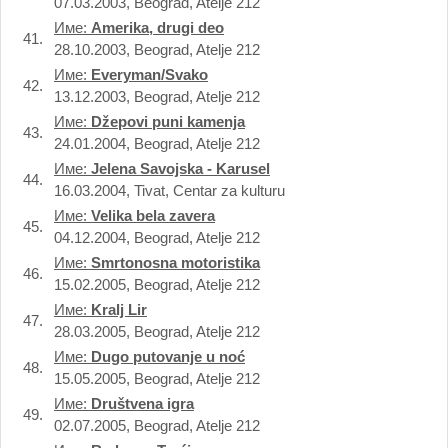
07.03.2003, Beograd, Atelje 212
Име:
Amerika, drugi deo
41.
28.10.2003, Beograd, Atelje 212
Име:
Everyman/Svako
42.
13.12.2003, Beograd, Atelje 212
Име:
Džepovi puni kamenja
43.
24.01.2004, Beograd, Atelje 212
Име:
Jelena Savojska - Karusel
44.
16.03.2004, Tivat, Centar za kulturu
Име:
Velika bela zavera
45.
04.12.2004, Beograd, Atelje 212
Име:
Smrtonosna motoristika
46.
15.02.2005, Beograd, Atelje 212
Име:
Kralj Lir
47.
28.03.2005, Beograd, Atelje 212
Име:
Dugo putovanje u noć
48.
15.05.2005, Beograd, Atelje 212
Име:
Društvena igra
49.
02.07.2005, Beograd, Atelje 212