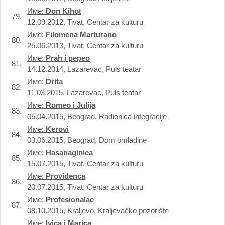
Име:
Don Kihot
79.
12.09.2012, Tivat, Centar za kulturu
Име:
Filomena Marturano
80.
25.06.2013, Tivat, Centar za kulturu
Име:
Prah i pepeo
81.
14.12.2014, Lazarevac, Puls teatar
Име:
Drita
82.
11.03.2015, Lazarevac, Puls teatar
Име:
Romeo i Julija
83.
05.04.2015, Beograd, Radionica integracije
Име:
Kerovi
84.
03.06.2015, Beograd, Dom omladine
Име:
Hasanaginica
85.
15.07.2015, Tivat, Centar za kulturu
Име:
Providenca
86.
20.07.2015, Tivat, Centar za kulturu
Име:
Profesionalac
87.
08.10.2015, Kraljevo, Kraljevačko pozorište
Име:
Ivica i Marica