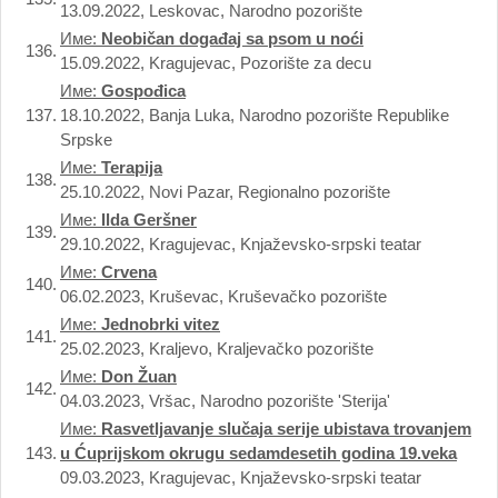
13.09.2022, Leskovac, Narodno pozorište
Име:
Neobičan događaj sa psom u noći
136.
15.09.2022, Kragujevac, Pozorište za decu
Име:
Gospođica
137.
18.10.2022, Banja Luka, Narodno pozorište Republike
Srpske
Име:
Terapija
138.
25.10.2022, Novi Pazar, Regionalno pozorište
Име:
Ilda Geršner
139.
29.10.2022, Kragujevac, Knjaževsko-srpski teatar
Име:
Crvena
140.
06.02.2023, Kruševac, Kruševačko pozorište
Име:
Jednobrki vitez
141.
25.02.2023, Kraljevo, Kraljevačko pozorište
Име:
Don Žuan
142.
04.03.2023, Vršac, Narodno pozorište 'Sterija'
Име:
Rasvetljavanje slučaja serije ubistava trovanjem
143.
u Ćuprijskom okrugu sedamdesetih godina 19.veka
09.03.2023, Kragujevac, Knjaževsko-srpski teatar