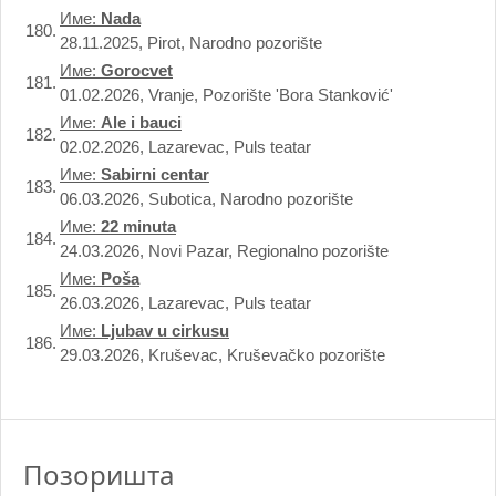
Име:
Nada
180.
28.11.2025, Pirot, Narodno pozorište
Име:
Gorocvet
181.
01.02.2026, Vranje, Pozorište 'Bora Stanković'
Име:
Ale i bauci
182.
02.02.2026, Lazarevac, Puls teatar
Име:
Sabirni centar
183.
06.03.2026, Subotica, Narodno pozorište
Име:
22 minuta
184.
24.03.2026, Novi Pazar, Regionalno pozorište
Име:
Poša
185.
26.03.2026, Lazarevac, Puls teatar
Име:
Ljubav u cirkusu
186.
29.03.2026, Kruševac, Kruševačko pozorište
Позоришта