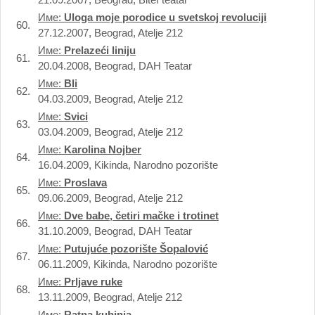
Име:
Uloga moje porodice u svetskoj revoluciji
60.
27.12.2007, Beograd, Atelje 212
Име:
Prelazeći liniju
61.
20.04.2008, Beograd, DAH Teatar
Име:
Bli
62.
04.03.2009, Beograd, Atelje 212
Име:
Svici
63.
03.04.2009, Beograd, Atelje 212
Име:
Karolina Nojber
64.
16.04.2009, Kikinda, Narodno pozorište
Име:
Proslava
65.
09.06.2009, Beograd, Atelje 212
Име:
Dve babe, četiri mačke i trotinet
66.
31.10.2009, Beograd, DAH Teatar
Име:
Putujuće pozorište Šopalović
67.
06.11.2009, Kikinda, Narodno pozorište
Име:
Prljave ruke
68.
13.11.2009, Beograd, Atelje 212
Име:
Ratna kuhinja