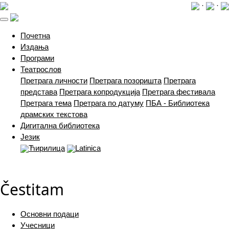
·
·
(current)
Почетна
Издања
Програми
Театрослов
Претрага личности
Претрага позоришта
Претрага
представа
Претрага копродукција
Претрага фестивала
Претрага тема
Претрага по датуму
ПБА - Библиотека
драмских текстова
Дигитална библиотека
Језик
Ћирилица
Latinica
Čestitam
Основни подаци
Учесници