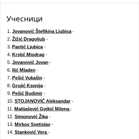
Учесници
1.
Jovanović Štefikina Ljubica
-
2.
Žižić Dragoljub
-
3.
Pantić Ljubica
-
4.
Krstić Miodrag
-
5.
Jovanović Jovan
-
6.
Ilić Mladen
-
7.
Pešić Vukašin
-
8.
Grujić Ksenija
-
9.
Pešić Budimir
-
10.
STOJANOVIĆ Aleksandar
-
11.
Matijašević Gojkić Milena
-
12.
Simonović Žika
-
13.
Mirkov Svetislav
-
14.
Stanković Vera
-