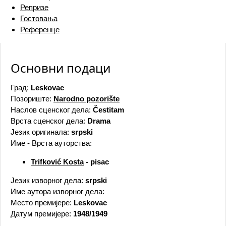
Репризе
Гостовања
Референце
Основни подаци
Град:
Leskovac
Позориште:
Narodno pozorište
Наслов сценског дела:
Čestitam
Врста сценског дела:
Drama
Језик оригинала:
srpski
Име - Врста ауторства:
Trifković Kosta
- pisac
Језик изворног дела:
srpski
Име аутора изворног дела:
Место премијере:
Leskovac
Датум премијере:
1948/1949