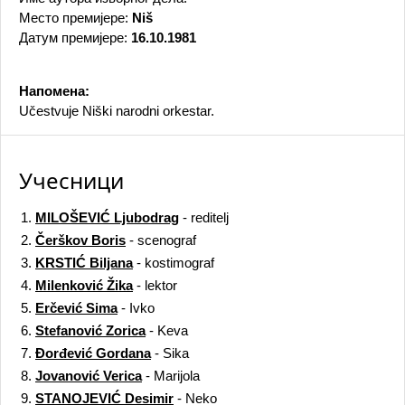
Место премијере:
Niš
Датум премијере:
16.10.1981
Напомена:
Učestvuje Niški narodni orkestar.
Учесници
1.
MILOŠEVIĆ Ljubodrag
- reditelj
2.
Čerškov Boris
- scenograf
3.
KRSTIĆ Biljana
- kostimograf
4.
Milenković Žika
- lektor
5.
Erčević Sima
- Ivko
6.
Stefanović Zorica
- Keva
7.
Đorđević Gordana
- Sika
8.
Jovanović Verica
- Marijola
9.
STANOJEVIĆ Desimir
- Neko