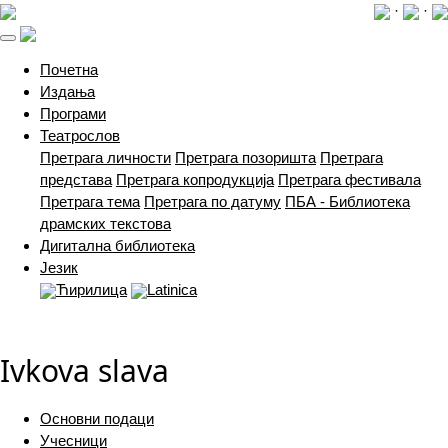
·
·
(current)
Почетна
Издања
Програми
Театрослов
Претрага личности
Претрага позоришта
Претрага
представа
Претрага копродукција
Претрага фестивала
Претрага тема
Претрага по датуму
ПБА - Библиотека
драмских текстова
Дигитална библиотека
Језик
Ћирилица
Latinica
Ivkova slava
Основни подаци
Учесници