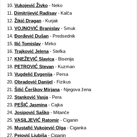
10.
Vukojević Živko
- Neko
11.
Dimitrijević Radisav
- Kalča
12.
Žikić Dragan
- Kurjak
13.
VOJNOVIĆ Branislav
- Smuk
14.
Đorđević Dušan
- Predsednik
15.
Ilić Tomislav
- Mirko
16.
Trajković Jelena
- Stefka
17.
KNEŽEVIĆ Slavica
- Bisenija
18.
PETROVIĆ Stevan
- Kuzman
19.
Vugdelić Evgenija
- Persa
20.
Obradović Danijel
- Fizikus
21.
Šilić Čerškov Mirjana
- Njegova žena
22.
Stanković Vasja
- Pera
23.
PEŠIĆ Jasmina
- Cajka
24.
Josipović Saško
- Mitanče
25.
VASILJEVIĆ Ratomir
- Ciganin
26.
Mustafić Vukojević Olga
- Ciganka
27.
Pejović Ljubiša
- Ciganin