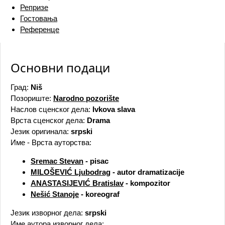
Репризе
Гостовања
Референце
Основни подаци
Град:
Niš
Позориште:
Narodno pozorište
Наслов сценског дела:
Ivkova slava
Врста сценског дела:
Drama
Језик оригинала:
srpski
Име - Врста ауторства:
Sremac Stevan
- pisac
MILOŠEVIĆ Ljubodrag
- autor dramatizacije
ANASTASIJEVIĆ Bratislav
- kompozitor
Nešić Stanoje
- koreograf
Језик изворног дела:
srpski
Име аутора изворног дела: