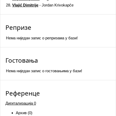
28.
Vlajić Dimitrije
- Jordan Krivokapče
Репризе
Нема ниједан запис o репризама у бази!
Гостовања
Нема ниједан запис o гостовањима у бази!
Референце
Дигитализација
0
Архив (0)