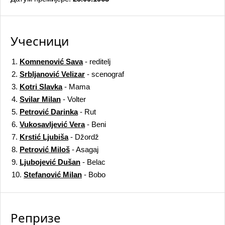
Учесници
1.
Komnenović Sava
- reditelj
2.
Srbljanović Velizar
- scenograf
3.
Kotri Slavka
- Mama
4.
Svilar Milan
- Volter
5.
Petrović Darinka
- Rut
6.
Vukosavljević Vera
- Beni
7.
Krstić Ljubiša
- Džordž
8.
Petrović Miloš
- Asagaj
9.
Ljubojević Dušan
- Belac
10.
Stefanović Milan
- Bobo
Репризе