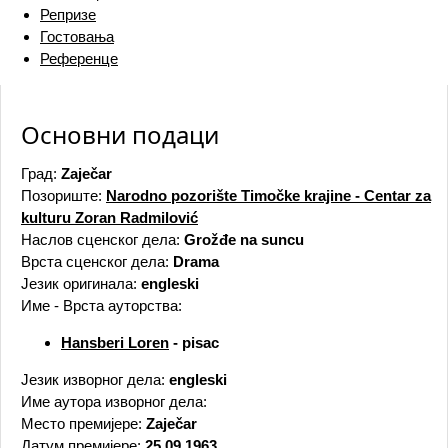
Репризе
Гостовања
Референце
Основни подаци
Град:
Zaječar
Позориште:
Narodno pozоrište Timočke krajine - Centar za
kulturu Zoran Radmilović
Наслов сценског дела:
Grožđe na suncu
Врста сценског дела:
Drama
Језик оригинала:
engleski
Име - Врста ауторства:
Hansberi Loren
- pisac
Језик изворног дела:
engleski
Име аутора изворног дела:
Место премијере:
Zaječar
Датум премијере:
25.09.1963