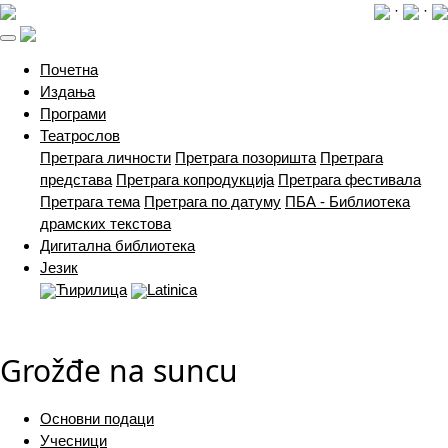
·
·
(current)
Почетна
Издања
Програми
Театрослов
Претрага личности
Претрага позоришта
Претрага
представа
Претрага копродукција
Претрага фестивала
Претрага тема
Претрага по датуму
ПБА - Библиотека
драмских текстова
Дигитална библиотека
Језик
Ћирилица
Latinica
Grožđe na suncu
Основни подаци
Учесници