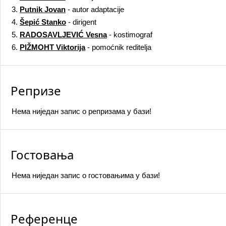
3.
Putnik Jovan
- autor adaptacije
4.
Šepić Stanko
- dirigent
5.
RADOSAVLJEVIĆ Vesna
- kostimograf
6.
PIŽMOHT Viktorija
- pomoćnik reditelja
Репризе
Нема ниједан запис o репризама у бази!
Гостовања
Нема ниједан запис o гостовањима у бази!
Референце