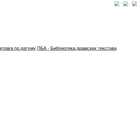
·
·
етрага по датуму
ПБА - Библиотека драмских текстова