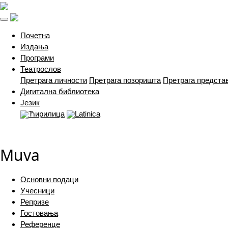
(current)
Почетна
Издања
Програми
Театрослов
Претрага личности
Претрага позоришта
Претрага предста
Дигитална библиотека
Језик
Ћирилица
Latinica
Muva
Основни подаци
Учесници
Репризе
Гостовања
Референце