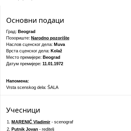
Основни подаци
Град:
Beograd
Позориште:
Narodno pozorište
Наслов сценског дела:
Muva
Врста сценског дела:
Kolaž
Место премијере:
Beograd
Датум премијере:
11.01.1972
Напомена:
Vrsta scenskog dela: ŠALA
Учесници
1.
MARENIĆ Vladimir
- scenograf
2.
Putnik Jovan
- reditelj