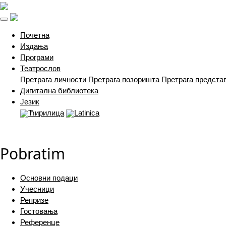
(current)
Почетна
Издања
Програми
Театрослов
Претрага личности
Претрага позоришта
Претрага предста
Дигитална библиотека
Језик
Ћирилица
Latinica
Pobratim
Основни подаци
Учесници
Репризе
Гостовања
Референце