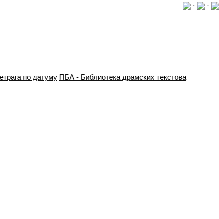
·
·
етрага по датуму
ПБА - Библиотека драмских текстова