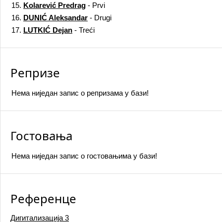
15.
Kolarević Predrag
- Prvi
16.
DUNIĆ Aleksandar
- Drugi
17.
LUTKIĆ Dejan
- Treći
Репризе
Нема ниједан запис o репризама у бази!
Гостовања
Нема ниједан запис o гостовањима у бази!
Референце
Дигитализација
3