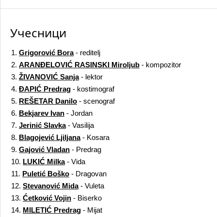
Учесници
1.
Grigorović Bora
- reditelj
2.
ARANĐELOVIĆ RASINSKI Miroljub
- kompozitor
3.
ŽIVANOVIĆ Sanja
- lektor
4.
ĐAPIĆ Predrag
- kostimograf
5.
REŠETAR Danilo
- scenograf
6.
Bekjarev Ivan
- Jordan
7.
Jerinić Slavka
- Vasilija
8.
Blagojević Ljiljana
- Kosara
9.
Gajović Vladan
- Predrag
10.
LUKIĆ Milka
- Vida
11.
Puletić Boško
- Dragovan
12.
Stevanović Mida
- Vuleta
13.
Ćetković Vojin
- Biserko
14.
MILETIĆ Predrag
- Mijat