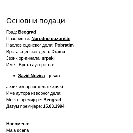
Основни подаци
Град:
Beograd
Позориште:
Narodno pozorište
Наслов сценског дела:
Pobratim
Врста сценског дела:
Drama
Језик оригинала:
srpski
Име - Врста ауторства:
Savić Novica
- pisac
Језик изворног дела:
srpski
Име аутора изворног дела:
Место премијере:
Beograd
Датум премијере:
15.03.1994
Напомена:
Mala scena