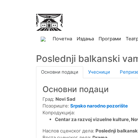
(current)
Почетна
Издања
Програми
Теат
Poslednji balkanski va
Основни подаци
Учесници
Реприз
Основни подаци
Град:
Novi Sad
Позориште:
Srpsko narodno pozorište
Копродукција:
Centar za razvoj vizuelne kulture, No
Наслов сценског дела:
Poslednji balkansk
Врста сценског дела:
Drama