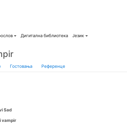
рослов
Дигитална библиотека
Језик
mpir
е
Гостовања
Референце
vi Sad
i vampir