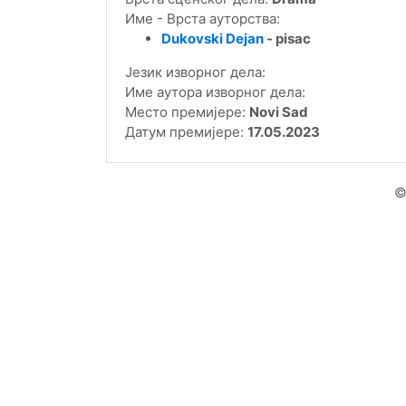
Име - Врста ауторства:
Dukovski Dejan
- pisac
Језик изворног дела:
Име аутора изворног дела:
Место премијере:
Novi Sad
Датум премијере:
17.05.2023
©