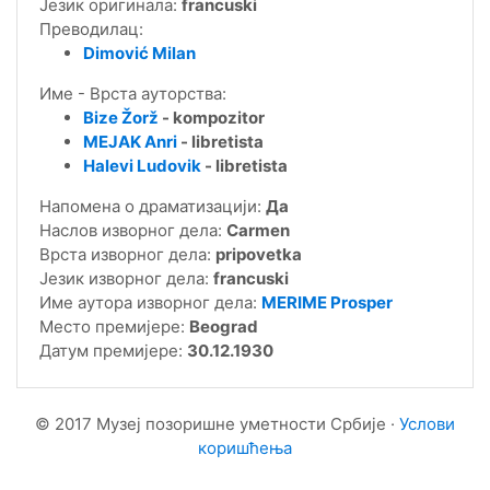
Језик оригинала:
francuski
Преводилац:
Dimović Milan
Име - Врста ауторства:
Bize Žorž
- kompozitor
MEJAK Anri
- libretista
Halevi Ludovik
- libretista
Напомена о драматизацији:
Да
Наслов изворног дела:
Carmen
Врста изворног дела:
pripovetka
Језик изворног дела:
francuski
Име аутора изворног дела:
MERIME Prosper
Место премијере:
Beograd
Датум премијере:
30.12.1930
© 2017 Музеј позоришне уметности Србије ·
Услови
коришћења