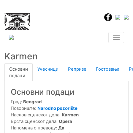
·
·
Karmen
Основни
Учесници
Репризе
Гостовања
Р
подаци
Основни подаци
Град:
Beograd
Позориште:
Narodno pozorište
Наслов сценског дела:
Karmen
Врста сценског дела:
Opera
Напомена о преводу:
Да