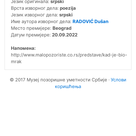
Језик оригинала:
srpski
Врста изворног дела:
poezija
Језик изворног дела:
srpski
Име аутора изворног дела:
RADOVIĆ Dušan
Место премијере:
Beograd
Датум премијере:
20.09.2022
Напомена:
http://www.malopozoriste.co.rs/predstave/kad-je-bio-
mrak
© 2017 Музеј позоришне уметности Србије ·
Услови
коришћења