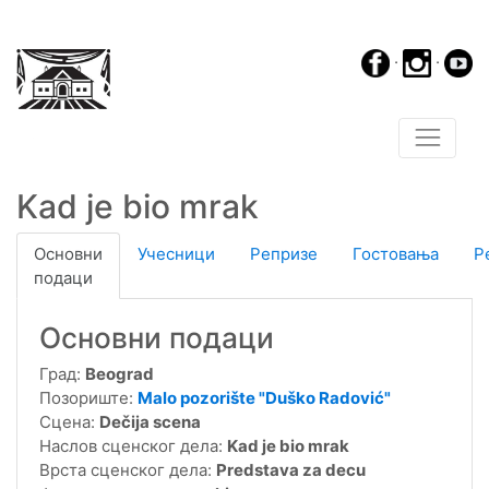
·
·
Kad je bio mrak
Основни
Учесници
Репризе
Гостовања
Р
подаци
Основни подаци
Град:
Beograd
Позориште:
Malo pozorište "Duško Radović"
Сцена:
Dečija scena
Наслов сценског дела:
Kad je bio mrak
Врста сценског дела:
Predstava za decu