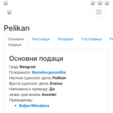
·
·
Pelikan
Основни
Учесници
Репризе
Гостовања
Р
подаци
Основни подаци
Град:
Beograd
Позориште:
Narodno pozorište
Наслов сценског дела:
Pelikan
Врста сценског дела:
Drama
Напомена о преводу:
Да
Језик оригинала:
švedski
Преводилац:
Buljan Miroslava