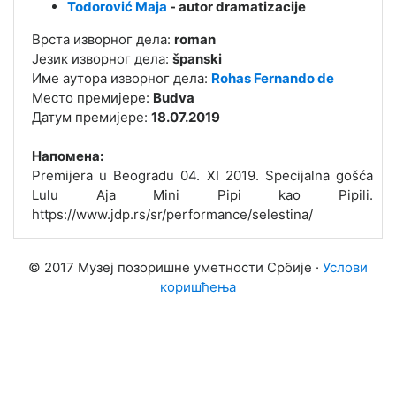
Todorović Maja
- autor dramatizacije
Врста изворног дела:
roman
Језик изворног дела:
španski
Име аутора изворног дела:
Rohas Fernando de
Место премијере:
Budva
Датум премијере:
18.07.2019
Напомена:
Premijera u Beogradu 04. XI 2019. Specijalna gošća
Lulu Aja Mini Pipi kao Pipili.
https://www.jdp.rs/sr/performance/selestina/
© 2017 Музеј позоришне уметности Србије ·
Услови
коришћења