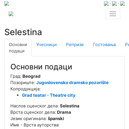
·
·
Selestina
Основни
Учесници
Репризе
Гостовања
Р
подаци
Основни подаци
Град:
Beograd
Позориште:
Jugoslovensko dramsko pozorište
Копродукција:
Grad teatar - Theatre city
Наслов сценског дела:
Selestina
Врста сценског дела:
Drama
Језик оригинала:
španski
Име - Врста ауторства: