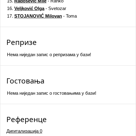
15.
Radošević Mile
- Ranko
16.
Veljković Olga
- Svetozar
17.
STOJANOVIĆ Milovan
- Toma
Репризе
Нема ниједан запис o репризама у бази!
Гостовања
Нема ниједан запис o гостовањима у бази!
Референце
Дигитализација
0