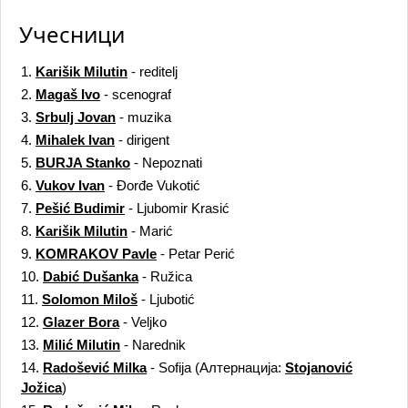
Учесници
1.
Karišik Milutin
- reditelj
2.
Magaš Ivo
- scenograf
3.
Srbulj Jovan
- muzika
4.
Mihalek Ivan
- dirigent
5.
BURJA Stanko
- Nepoznati
6.
Vukov Ivan
- Đorđe Vukotić
7.
Pešić Budimir
- Ljubomir Krasić
8.
Karišik Milutin
- Marić
9.
KOMRAKOV Pavle
- Petar Perić
10.
Dabić Dušanka
- Ružica
11.
Solomon Miloš
- Ljubotić
12.
Glazer Bora
- Veljko
13.
Milić Milutin
- Narednik
14.
Radošević Milka
- Sofija
(Алтернација:
Stojanović
Jožica
)