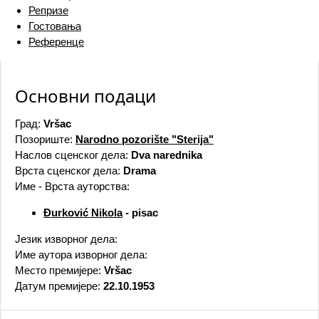
Репризе
Гостовања
Референце
Основни подаци
Град:
Vršac
Позориште:
Narodno pozorište "Sterija"
Наслов сценског дела:
Dva narednika
Врста сценског дела:
Drama
Име - Врста ауторства:
Đurković Nikola
- pisac
Језик изворног дела:
Име аутора изворног дела:
Место премијере:
Vršac
Датум премијере:
22.10.1953