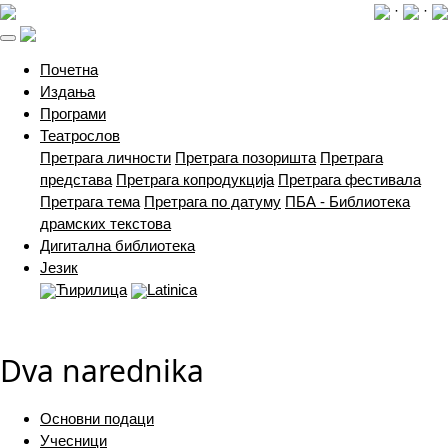
·
·
(current)
Почетна
Издања
Програми
Театрослов
Претрага личности
Претрага позоришта
Претрага
представа
Претрага копродукција
Претрага фестивала
Претрага тема
Претрага по датуму
ПБА - Библиотека
драмских текстова
Дигитална библиотека
Језик
Ћирилица
Latinica
Dva narednika
Основни подаци
Учесници