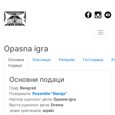
·
·
Opasna igra
Основни
Учесници
Репризе
Гостовања
Р
подаци
Основни подаци
Град:
Beograd
Позориште:
Pozorište "Slavija"
Наслов сценског дела:
Opasna igra
Врста сценског дела:
Drama
Језик оригинала:
srpski