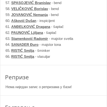
57.
SPASOJEVIĆ Branislav
- bend
58.
VELIČKOVIĆ Borislav
- bend
59.
JOVANOVIĆ Nemanja
- bend
60.
Ašković Dušan
- inspicijent
61.
ANĐELKOVIĆ Dragana
- šaptač
62.
PAUNOVIĆ Ljiljana
- šaptač
63.
Stamenković Radomir
- majstor svetla
64.
SANADER Đuro
- majstor tona
65.
RISTIĆ Smilja
- šminker
66.
RISTIĆ Smilja
- vlasuljar
Репризе
Нема ниједан запис o репризама у бази!