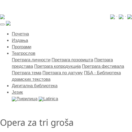
·
·
(current)
Почетна
Издања
Програми
Театрослов
Претрага личности
Претрага позоришта
Претрага
представа
Претрага копродукција
Претрага фестивала
Претрага тема
Претрага по датуму
ПБА - Библиотека
драмских текстова
Дигитална библиотека
Језик
Ћирилица
Latinica
Opera za tri groša