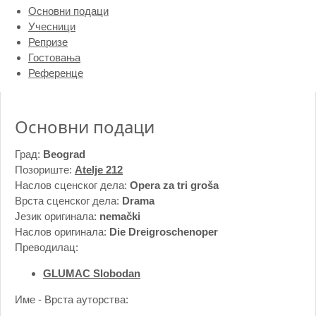
Основни подаци
Учесници
Репризе
Гостовања
Референце
Основни подаци
Град:
Beograd
Позориште:
Atelje 212
Наслов сценског дела:
Opera za tri groša
Врста сценског дела:
Drama
Језик оригинала:
nemački
Наслов оригинала:
Die Dreigroschenoper
Преводилац:
GLUMAC Slobodan
Име - Врста ауторства: