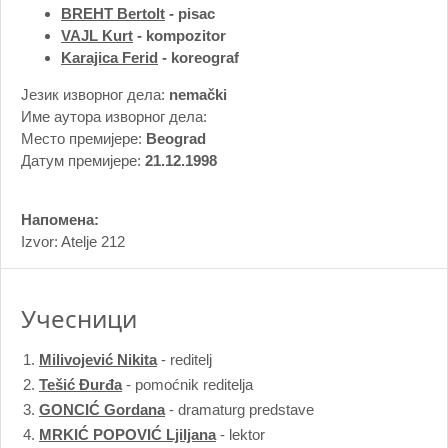
BREHT Bertolt
- pisac
VAJL Kurt
- kompozitor
Karajica Ferid
- koreograf
Језик изворног дела:
nemački
Име аутора изворног дела:
Место премијере:
Beograd
Датум премијере:
21.12.1998
Напомена:
Izvor: Atelje 212
Учесници
1.
Milivojević Nikita
- reditelj
2.
Tešić Đurđa
- pomoćnik reditelja
3.
GONCIĆ Gordana
- dramaturg predstave
4.
MRKIĆ POPOVIĆ Ljiljana
- lektor