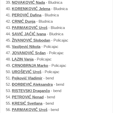
39.
NOVAKOVIĆ Nada
- Bludnica
40.
KORENKOVIĆ Jelena
- Bludnica
41.
PEROVIĆ Dafina
- Bludnica
42.
CRNIĆ Dunja
- Bludnica
43.
PARMAKOVIĆ Uroš
- Bludnica
44.
SAVIĆ JAĆIĆ Ivana
- Bludnica
45.
ŽIVANOVIĆ Slobodan
- Policajac
46.
Vasiljević Nikola
- Policajac
47.
JOVANOVIĆ Srđan
- Policajac
48.
LAZIN Vanja
- Policajac
49.
CRNOBRNJA Marko
- Policajac
50.
UROŠEVIĆ Uroš
- Policajac
51.
Pejković Vladimir
- bend
52.
ĐORĐEVIĆ Aleksandra
- bend
53.
RISTEVSKI Dragančo
- bend
54.
PETROVIĆ Nenad
- bend
55.
KRESIĆ Svetlana
- bend
56.
PARMAKOVIĆ Uroš
- bend