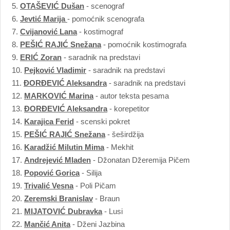
5.
OTAŠEVIĆ Dušan
- scenograf
6.
Jevtić Marija
- pomoćnik scenografa
7.
Cvijanović Lana
- kostimograf
8.
PEŠIĆ RAJIĆ Snežana
- pomoćnik kostimografa
9.
ERIĆ Zoran
- saradnik na predstavi
10.
Pejković Vladimir
- saradnik na predstavi
11.
ĐORĐEVIĆ Aleksandra
- saradnik na predstavi
12.
MARKOVIĆ Marina
- autor teksta pesama
13.
ĐORĐEVIĆ Aleksandra
- korepetitor
14.
Karajica Ferid
- scenski pokret
15.
PEŠIĆ RAJIĆ Snežana
- šeširdžija
16.
Karadžić Milutin Mima
- Mekhit
17.
Andrejević Mladen
- Džonatan Džeremija Pičem
18.
Popović Gorica
- Silija
19.
Trivalić Vesna
- Poli Pičam
20.
Zeremski Branislav
- Braun
21.
MIJATOVIĆ Dubravka
- Lusi
22.
Mančić Anita
- Dženi Jazbina