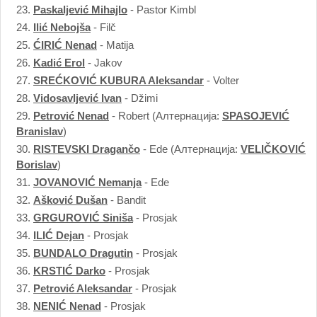
23.
Paskaljević Mihajlo
- Pastor Kimbl
24.
Ilić Nebojša
- Filč
25.
ĆIRIĆ Nenad
- Matija
26.
Kadić Erol
- Jakov
27.
SREĆKOVIĆ KUBURA Aleksandar
- Volter
28.
Vidosavljević Ivan
- Džimi
29.
Petrović Nenad
- Robert
(Алтернација:
SPASOJEVIĆ
Branislav
)
30.
RISTEVSKI Dragančo
- Ede
(Алтернација:
VELIČKOVIĆ
Borislav
)
31.
JOVANOVIĆ Nemanja
- Ede
32.
Ašković Dušan
- Bandit
33.
GRGUROVIĆ Siniša
- Prosjak
34.
ILIĆ Dejan
- Prosjak
35.
BUNDALO Dragutin
- Prosjak
36.
KRSTIĆ Darko
- Prosjak
37.
Petrović Aleksandar
- Prosjak
38.
NENIĆ Nenad
- Prosjak