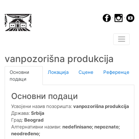
·
·
vanpozorišna produkcija
Основни
Локација
Сцене
Референце
подаци
Основни подаци
Усвојени назив позоришта:
vanpozorišna produkcija
Држава:
Srbija
Град:
Beograd
Алтернативни називи:
nedefinisano; nepoznato;
neodređeno;