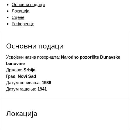
Основни подаци
Локација
Сцене
Референце
Основни подаци
Усвојени назив позоришта:
Narodno pozorište Dunavske
banovine
Држава:
Srbija
Град:
Novi Sad
Датум оснивања:
1936
Датум гашења:
1941
Локација