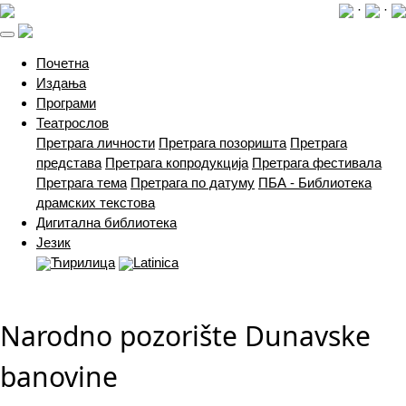
·
·
(current)
Почетна
Издања
Програми
Театрослов
Претрага личности
Претрага позоришта
Претрага
представа
Претрага копродукција
Претрага фестивала
Претрага тема
Претрага по датуму
ПБА - Библиотека
драмских текстова
Дигитална библиотека
Језик
Ћирилица
Latinica
Narodno pozorište Dunavske
banovine