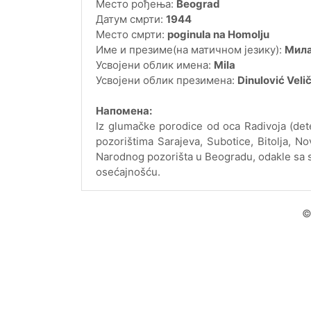
Место рођења:
Beograd
Датум смрти:
1944
Место смрти:
poginula na Homolju
Име и презиме(на матичном језику):
Мила
Усвојени облик имена:
Mila
Усвојени облик презимена:
Dinulović Veli
Напомена:
Iz glumačke porodice od oca Radivoja (dete
pozorištima Sarajeva, Subotice, Bitolja, N
Narodnog pozorišta u Beogradu, odakle sa 
osećajnošću.
©