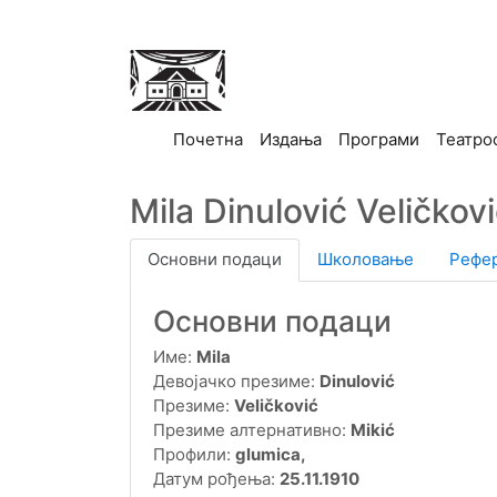
(current)
Почетна
Издања
Програми
Театро
Mila Dinulović Veličkov
Основни подаци
Школовање
Рефе
Основни подаци
Име:
Mila
Девојачко презиме:
Dinulović
Презиме:
Veličković
Презиме алтернативно:
Mikić
Профили:
glumica,
Датум рођења:
25.11.1910