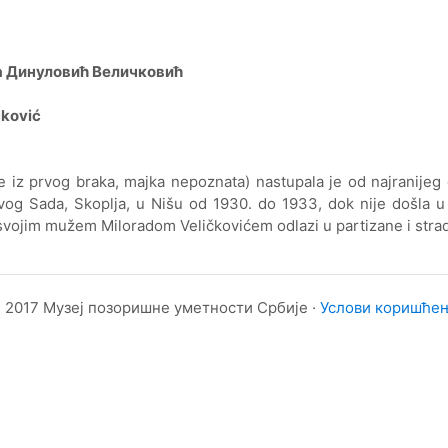
 Динуловић Величковић
čković
 iz prvog braka, majka nepoznata) nastupala je od najranijeg d
ovog Sada, Skoplja, u Nišu оd 1930. dо 1933, dok nije došla u
svojim mužem Miloradom Veličkovićem odlazi u partizane i stra
 2017 Музеј позоришне уметности Србије ·
Услови коришће