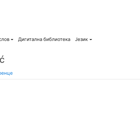
слов
Дигитална библиотека
Језик
ić
ренце