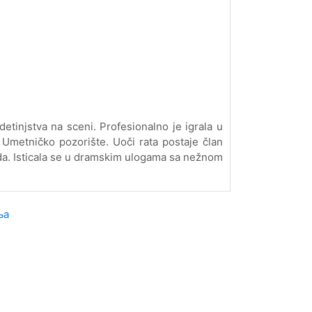
etinjstva na sceni. Profesionalno je igrala u
 Umetničko pozorište. Uoči rata postaje član
da. Isticala se u dramskim ulogama sa nežnom
ња