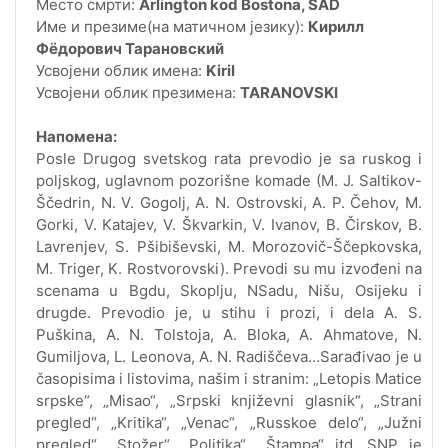
Место смрти:
Arlington kod Bostona, SAD
Име и презиме(на матичном језику):
Кирилл
Фёдорович Тарановский
Усвојени облик имена:
Kiril
Усвојени облик презимена:
TARANOVSKI
Напомена:
Posle Drugog svetskog rata prevodio je sa ruskog i
poljskog, uglavnom pozorišne komade (M. J. Saltikov-
Ščedrin, N. V. Gogolj, A. N. Ostrovski, A. P. Čehov, M.
Gorki, V. Katajev, V. Škvarkin, V. Ivanov, B. Čirskov, B.
Lavrenjev, S. Pšibiševski, M. Morozovič-Ščepkovska,
M. Triger, K. Rostvorovski). Prevodi su mu izvođeni na
scenama u Bgdu, Skoplju, NSadu, Nišu, Osijeku i
drugde. Prevodio je, u stihu i prozi, i dela A. S.
Puškina, A. N. Tolstoja, A. Bloka, A. Ahmatove, N.
Gumiljova, L. Leonova, A. N. Radiščeva…Sarađivao je u
časopisima i listovima, našim i stranim: „Letopis Matice
srpske“, „Misao“, „Srpski književni glasnik“, „Strani
pregled“, „Kritika“, „Venac“, „Russkoe delo“, „Južni
pregled“, „Stožer“, „Politika“, „Štampa“ itd. SNP je