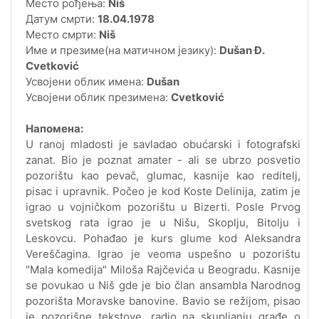
Место рођења:
Niš
Датум смрти:
18.04.1978
Место смрти:
Niš
Име и презиме(на матичном језику):
Dušan Đ.
Cvetković
Усвојени облик имена:
Dušan
Усвојени облик презимена:
Cvetković
Напомена:
U ranoj mladosti je savladao obućarski i fotografski
zanat. Bio je poznat amater - ali se ubrzo posvetio
pozorištu kao pevač, glumac, kasnije kao reditelj,
pisac i upravnik. Počeo je kod Koste Delinija, zatim je
igrao u vojničkom pozorištu u Bizerti. Posle Prvog
svetskog rata igrao je u Nišu, Skoplju, Bitolju i
Leskovcu. Pohađao je kurs glume kod Aleksandra
Vereščagina. Igrao je veoma uspešno u pozorištu
"Mala komedija" Miloša Rajčevića u Beogradu. Kasnije
se povukao u Niš gde je bio član ansambla Narodnog
pozorišta Moravske banovine. Bavio se režijom, pisao
je pozorišne tekstove, radio na skupljanju građe o