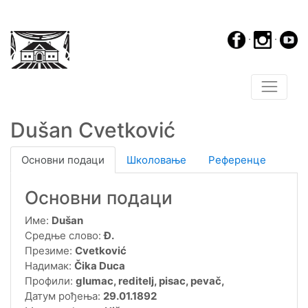
·
·
Dušan Cvetković
Основни подаци
Школовање
Референце
Основни подаци
Име:
Dušan
Средње слово:
Đ.
Презиме:
Cvetković
Надимак:
Čika Duca
Профили:
glumac, reditelj, pisac, pevač,
Датум рођења:
29.01.1892