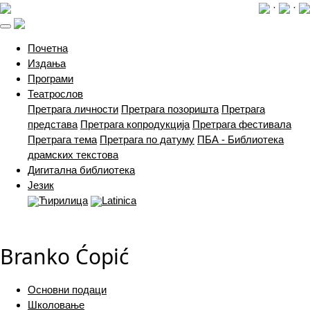
·
·
(current)
Почетна
Издања
Програми
Театрослов
Претрага личности
Претрага позоришта
Претрага
представа
Претрага копродукција
Претрага фестивала
Претрага тема
Претрага по датуму
ПБА - Библиотека
драмских текстова
Дигитална библиотека
Језик
Ћирилица
Latinica
Branko Ćopić
Основни подаци
Школовање