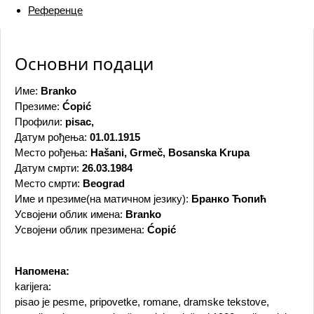
Референце
Основни подаци
Име:
Branko
Презиме:
Ćopić
Профили:
pisac,
Датум рођења:
01.01.1915
Место рођења:
Hašani, Grmeč, Bosanska Krupa
Датум смрти:
26.03.1984
Место смрти:
Beograd
Име и презиме(на матичном језику):
Бранко Ћопић
Усвојени облик имена:
Branko
Усвојени облик презимена:
Ćopić
Напомена:
karijera:
pisao je pesme, pripovetke, romane, dramske tekstove,