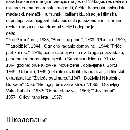
sarađivao je sa mnogim časopisima još od 1933.godine; dela su
mu prevedena na arapski, bugarski, češki, francuski, holandski,
mađarski, nemački, rumunski, italijanski...pisao je i filmska
scenarija; više njegovih dela poslužilo je pozorišnim i filmskim
rediteljima za njihove dramatizacije i adaptacije;
dela:
"Pod Grmečom", 1938; "Borci i bjegunci", 1939; "Planinci",1940;
"Patroldžije", 1944; "Ognjeno rađanje domovine", 1944; "Priče
partizanske", 1945; posle rataobjavio je niz knjiga pripovedaka,
pesama i romana objedinjenih u Sabranim delima (I-XII) iz
1964.godine; prve aktovke "Nove žene", objavljene u Splitu
1945; "Udarnici, 1945 (nekoliko različitih dramatizacija i filmskih
ekranizacija); "Živjeće ovaj narod",1947; "Doživljaji Nikoletine
Bursaća",1956; "Ne tuguj, bronzana stražo",1962; "Doživljaji
Vuka Bubala", 1962; "Osma ofanziva", 1964; "Gluvi barut",
1957; "Orlovi rano lete", 1957;
Школовање