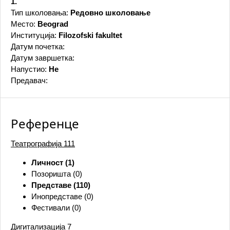
1.
Тип школовања:
Редовно школовање
Место:
Beograd
Институција:
Filozofski fakultet
Датум почетка:
Датум завршетка:
Напустио:
Не
Предавач:
Референце
Театрографија
111
Личност (1)
Позоришта (0)
Представе (110)
Инопредставе (0)
Фестивали (0)
Дигитализација
7