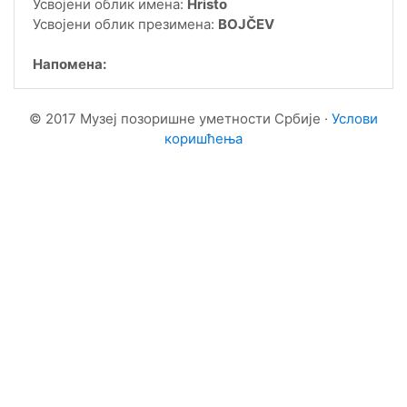
Усвојени облик имена:
Hristo
Усвојени облик презимена:
BOJČEV
Напомена:
© 2017 Музеј позоришне уметности Србије ·
Услови
коришћења