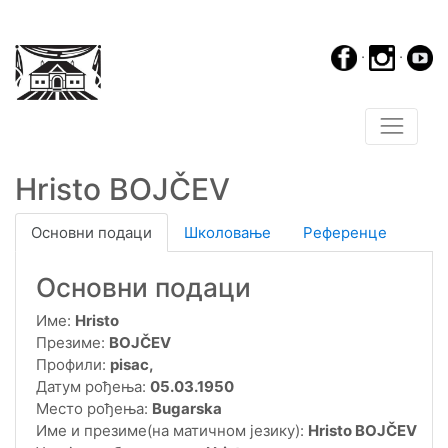
·
·
Hristo BOJČEV
Основни подаци
Школовање
Референце
Основни подаци
Име:
Hristo
Презиме:
BOJČEV
Профили:
pisac,
Датум рођења:
05.03.1950
Место рођења:
Bugarska
Име и презиме(на матичном језику):
Hristo BOJČEV