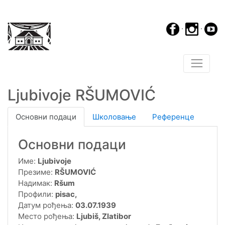
·
·
Ljubivoje RŠUMOVIĆ
Основни подаци
Школовање
Референце
Основни подаци
Име:
Ljubivoje
Презиме:
RŠUMOVIĆ
Надимак:
Ršum
Профили:
pisac,
Датум рођења:
03.07.1939
Место рођења:
Ljubiš, Zlatibor