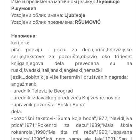
Име и презиме(на матичном језику):
Љубивоје
Ршумовић
Усвојени облик имена:
Ljubivoje
Усвојени облик презимена:
RŠUMOVIĆ
Напомена:
karijera:
piše poeziju i prozu za decu,priče,televizijske
serije,tekstove za pozorište,objavio oko trideset
knjiga;njegova dela prevedena su na
ruski,švedski,italijanski,engleski,nemački
jezik...dobitnik je više literarnih i društvenih nagrada;
angažmani:
-urednik Televizije Beograd
-urednik izdavačkog preduzeća Književne novine
-upravnik pozorišta "Boško Buha"
dela:
-pozorišni tekstovi-"Šuma koja hoda",1972;"Nevidljiva
ptica",1971;"Rokenrol za decu",1989;"Mala škola
rokenrola",1990;"Ma šta mi reče",1990;"Uspavana
lepotica",1990;"Još nam samo ale fale",1991;"San i