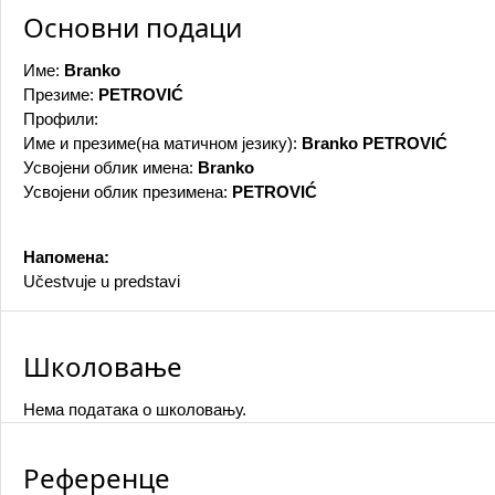
Основни подаци
Име:
Branko
Презиме:
PETROVIĆ
Профили:
Име и презиме(на матичном језику):
Branko PETROVIĆ
Усвојени облик имена:
Branko
Усвојени облик презимена:
PETROVIĆ
Напомена:
Učestvuje u predstavi
Школовање
Нема података о школовању.
Референце