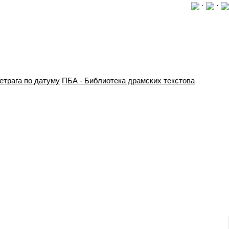
·
·
етрага по датуму
ПБА - Библиотека драмских текстова