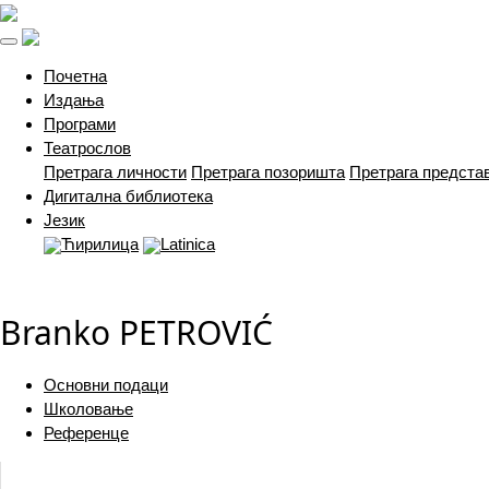
(current)
Почетна
Издања
Програми
Театрослов
Претрага личности
Претрага позоришта
Претрага предста
Дигитална библиотека
Језик
Ћирилица
Latinica
Branko PETROVIĆ
Основни подаци
Школовање
Референце