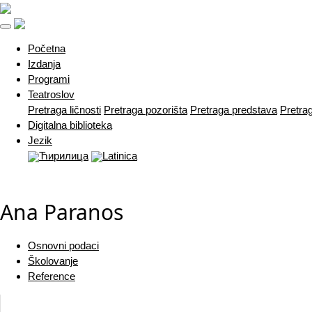
(current)
Početna
Izdanja
Programi
Teatroslov
Pretraga ličnosti
Pretraga pozorišta
Pretraga predstava
Pretra
Digitalna biblioteka
Jezik
Ћирилица
Latinica
Ana Paranos
Osnovni podaci
Školovanje
Reference