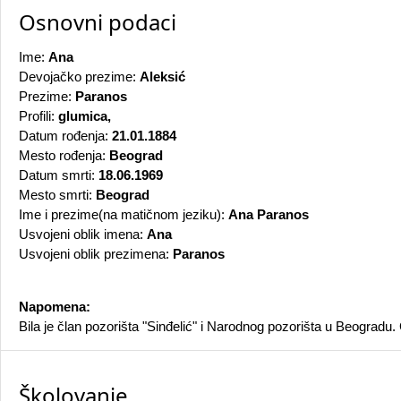
Osnovni podaci
Ime:
Ana
Devojačko prezime:
Aleksić
Prezime:
Paranos
Profili:
glumica,
Datum rođenja:
21.01.1884
Mesto rođenja:
Beograd
Datum smrti:
18.06.1969
Mesto smrti:
Beograd
Ime i prezime(na matičnom jeziku):
Ana Paranos
Usvojeni oblik imena:
Ana
Usvojeni oblik prezimena:
Paranos
Napomena:
Bila je član pozorišta "Sinđelić" i Narodnog pozorišta u Beogra
Školovanje