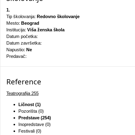
1.
Tip školovanja:
Redovno školovanje
Mesto:
Beograd
Institucija:
Viša ženska škola
Datum početka:
Datum završetka:
Napustio:
Ne
Predavač:
Reference
Teatrografija
255
Ličnost (1)
Pozorišta (0)
Predstave (254)
Inopredstave (0)
Festivali (0)